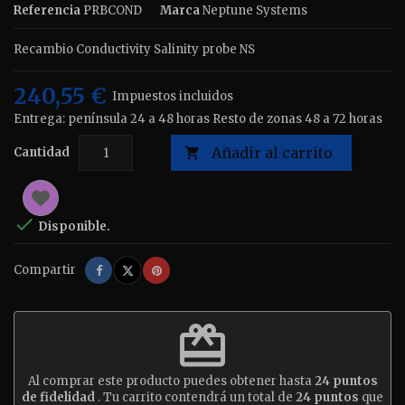
Referencia
PRBCOND
Marca
Neptune Systems
Recambio Conductivity Salinity probe NS
240,55 €
Impuestos incluidos
Entrega: península 24 a 48 horas Resto de zonas 48 a 72 horas
Añadir al carrito
Cantidad


Disponible.
Compartir
Tuitear
Pinterest
Compartir
redeem
Al comprar este producto puedes obtener hasta
24
puntos
de fidelidad
. Tu carrito contendrá un total de
24
puntos
que