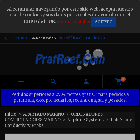
×
Al continuar navegando por este sitio web, acepta nuestro
Sign in
uso de cookies y sus datos personales de acuerdo con el
RGPD de la UE.
Ver más detalles
ACEPTO
You need to be logged in to save products in your
wish list.
Teléfono:
+34626106653
Política de uso de datos
Cancel
Sign in
0



Pedidos superiores a 250€ portes gratis. *para pedidos a
península, excepto acuarios, roca, arena, sal y pesados.
Inicio
APARTADO MARINO
ORDENADORES
CONTROLADORES MARINO
Neptune Systems
Lab Grade
Conductivity Probe