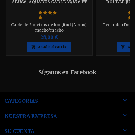
ABUS6, AQUABUS CABLE M/M 6 FT
DOUBLE JUN
Cable de 2 metros de longitud (Aprox),
Recambio Doubl
macho/macho
28,00 €
11

Añadir al carrito

Añad
Síganos en Facebook

CATEGORIAS

NUESTRA EMPRESA

SU CUENTA