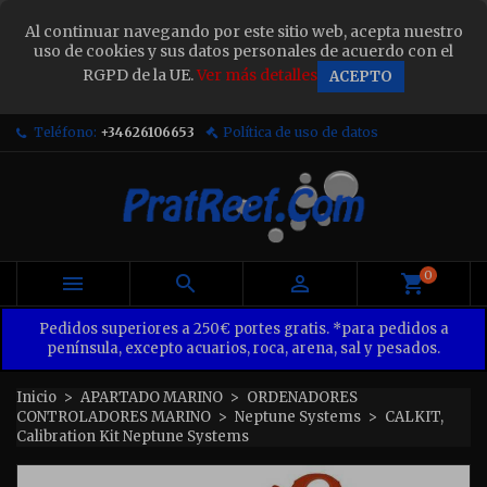
×
Al continuar navegando por este sitio web, acepta nuestro
Sign in
uso de cookies y sus datos personales de acuerdo con el
RGPD de la UE.
Ver más detalles
ACEPTO
You need to be logged in to save products in your
wish list.
Teléfono:
+34626106653
Política de uso de datos
Cancel
Sign in
0



Pedidos superiores a 250€ portes gratis. *para pedidos a
península, excepto acuarios, roca, arena, sal y pesados.
Inicio
APARTADO MARINO
ORDENADORES
CONTROLADORES MARINO
Neptune Systems
CALKIT,
Calibration Kit Neptune Systems