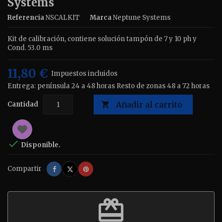
Systems
Referencia
NSCALKIT
Marca
Neptune Systems
Kit de calibración, contiene solución tampón de 7 y 10 ph y
Cond. 53.0 ms
11,80 €
Impuestos incluidos
Entrega: península 24 a 48 horas Resto de zonas 48 a 72 horas
Añadir al carrito
Cantidad


Disponible.
Compartir
Tuitear
Pinterest
Compartir
redeem