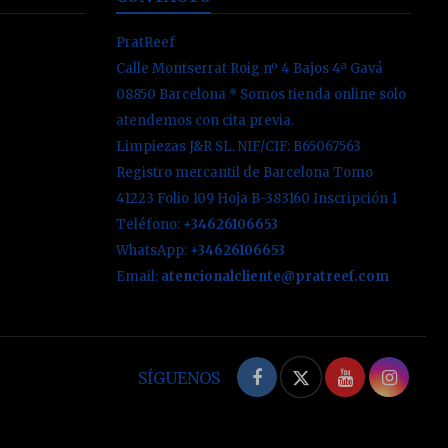
PratReef
Calle Montserrat Roig nº 4 Bajos 4ª Gavá
08850 Barcelona * Somos tienda online solo
atendemos con cita previa.
Limpiezas J&R SL. NIF/CIF: B65067563
Registro mercantil de Barcelona Tomo
41223 Folio 109 Hoja B-383160 Inscripción 1
Teléfono:
+34626106653
WhatsApp:
+34626106653
Email:
atencionalcliente@pratreef.com
Facebook
Twitter
YouTube
Inst
SÍGUENOS