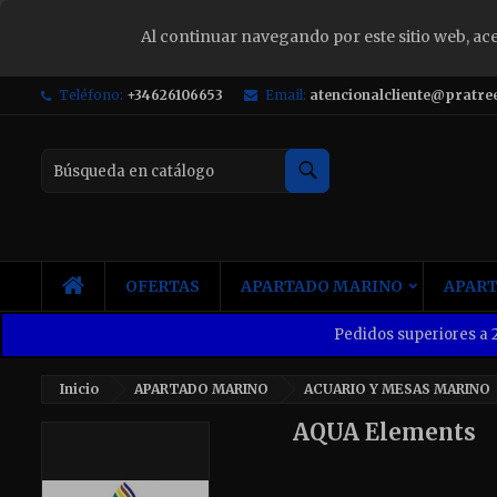
Al continuar navegando por este sitio web, ac
S
Teléfono:
+34626106653
Email:
atencionalcliente@pratre
Yo
Buscar
INICIO
OFERTAS
APARTADO MARINO
APART
Pedidos superiores a 2
Inicio
APARTADO MARINO
ACUARIO Y MESAS MARINO
AQUA Elements