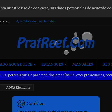
epta nuestro uso de cookies y sus datos personales de acuerdo co
ign in
ef.com
Política de uso de datos
u need to be logged in to save products in your wish list.
Cancel
Sign i
ADO AGUA DULCE
ESTANQUES
MANUALES
BLOG
50€ portes gratis. *para pedidos a península, excepto acuarios, roca
AQUA Elements
Cookies