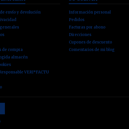
de envío y devolución
Información personal
rivacidad
Pedidos
 generales
Facturas por abono
os
Direcciones
Cupones de descuento
es de compra
Comentarios de mi blog
cogida almacén
ookies
 Responsable VERI*FACTU
io
s