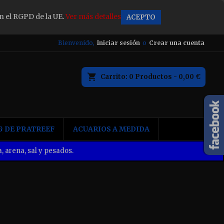
n el RGPD de la UE.
Ver más detalles
ACEPTO
×
Bienvenido,
Iniciar sesión
o
Crear una cuenta
Carrito
0
Productos -
0,00 €
n
 DE PRATREEF
ACUARIOS A MEDIDA
, arena, sal y pesados.