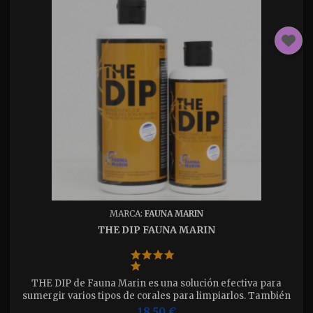
MARCA:
FAUNA MARIN
THE DIP FAUNA MARIN
THE DIP de Fauna Marin es una solución efectiva para
sumergir varios tipos de corales para limpiarlos. También
ayuda a la aclimatación de nuevos especímenes para el
18,50 €