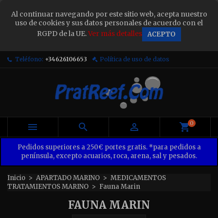
×
Al continuar navegando por este sitio web, acepta nuestro
Sign in
uso de cookies y sus datos personales de acuerdo con el
RGPD de la UE.
Ver más detalles
ACEPTO
You need to be logged in to save products in your
wish list.
Teléfono:
+34626106653
Política de uso de datos
Cancel
Sign in
0



Pedidos superiores a 250€ portes gratis. *para pedidos a
península, excepto acuarios, roca, arena, sal y pesados.
Inicio
APARTADO MARINO
MEDICAMENTOS
TRATAMIENTOS MARINO
Fauna Marin
FAUNA MARIN