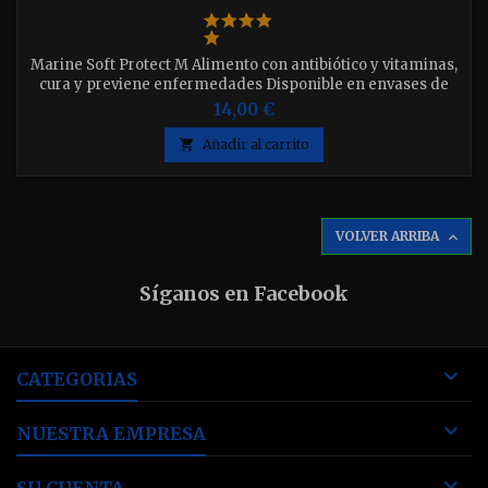
Marine Soft Protect M Alimento con antibiótico y vitaminas,
cura y previene enfermedades Disponible en envases de
100ml "65g." y 250ml "150g.". elija el que desee.
14,00 €

Añadir al carrito
VOLVER ARRIBA

Síganos en Facebook

CATEGORIAS

NUESTRA EMPRESA
