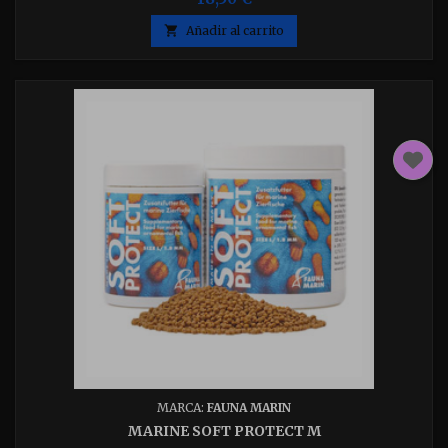
acuario aumentando la resistencia a las pestes para sus
corales. THE DIP elimina depósitos indeseados y pestes de

Añadir al carrito
todos los corales. Disponible en envases de 250 y 500 ml
elija el que desee
MARCA:
FAUNA MARIN
MARINE SOFT PROTECT M