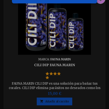
MARCA:
FAUNA MARIN
CILI DIP FAUNA MARIN
FAUNA MARIN CILI DIP es una solución para bañar tus
corales. CILI DIP elimina parásitos no deseados como los
ciliados (organismos unicelulares con estructuras similares
15,00 €
a las pestañas), bacterias y algas, sin dañar los delicados
tejidos de los corales. En caso de una infección RTN/STN, el

Añadir al carrito
baño también puede utilizarse para limpiar lesiones en los...