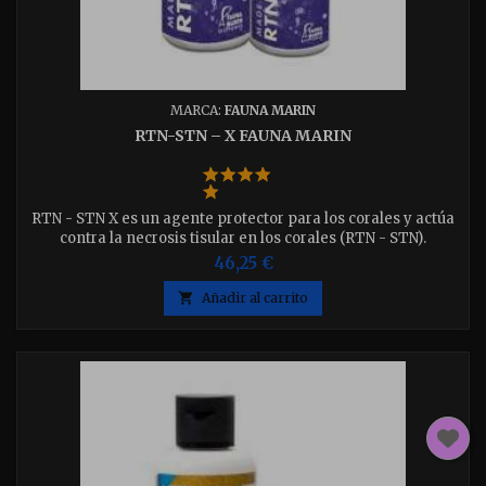
MARCA:
FAUNA MARIN
RTN-STN – X FAUNA MARIN
RTN - STN X es un agente protector para los corales y actúa
contra la necrosis tisular en los corales (RTN - STN).
Disponible en 500- 1000 ml elija el que desee.
46,25 €

Añadir al carrito