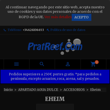
×
Al continuar navegando por este sitio web, acepta nuestro
Sign in
uso de cookies y sus datos personales de acuerdo con el
RGPD de la UE.
Ver más detalles
ACEPTO
You need to be logged in to save products in your
wish list.
Teléfono:
+34626106653
Política de uso de datos
Cancel
Sign in
0



Pedidos superiores a 250€ portes gratis. *para pedidos a
península, excepto acuarios, roca, arena, sal y pesados.
Inicio
APARTADO AGUA DULCE
ACCESORIOS
Eheim
EHEIM