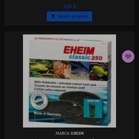
7,65 €

Añadir al carrito
MARCA:
EHEIM