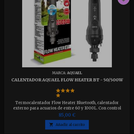
MARCA:
AQUAEL
CALENTADOR AQUAEL FLOW HEATER BT - 50/500W
Termocalentador Flow Heater Bluetooth, calentador
externo para acuarios de entre 60 y 1000L. Con control
Bluetooth permite regular la potencia entre 50W y 500W.
85,00 €
Con modo dia y noche y sensores de protección.

Añadir al carrito