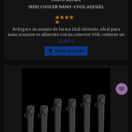
MINI COOLER NANO-COOL AQUAEL
Refrigere su acuario de forma fácil eficiente, ideal para
nano acuarios se alimenta con un conector USB, contiene un
soporte para su montaje.
22,00 €

Añadir al carrito