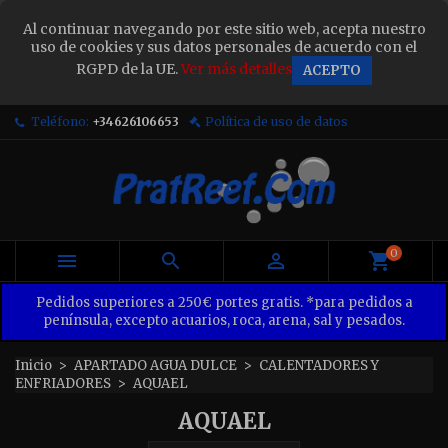
×
Al continuar navegando por este sitio web, acepta nuestro
Sign in
uso de cookies y sus datos personales de acuerdo con el
RGPD de la UE.
Ver más detalles
ACEPTO
You need to be logged in to save products in your
wish list.
Teléfono:
+34626106653
Política de uso de datos
Cancel
Sign in
0



Pedidos superiores a 250€ portes gratis. *para pedidos a
península, excepto acuarios, roca, arena, sal y pesados.
Inicio
APARTADO AGUA DULCE
CALENTADORES Y
ENFRIADORES
AQUAEL
AQUAEL