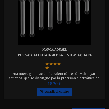
MARCA:
AQUAEL
TERMOCALENTADOR PLATINIUM AQUAEL
Una nueva generación de calentadores de vidrio para
acuarios, que se distingue por la precisión electrónica del
termostatoDisponible en 25w-50w-75w-100w-150w-200w-
18,20 €
250w-300w-500w. elija el el que desee.

Añadir al carrito