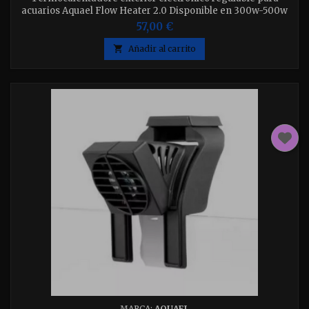
acuarios Aquael Flow Heater 2.0 Disponible en 300w-500w
elija el el que desee.
57,00 €

Añadir al carrito
MARCA:
AQUAEL