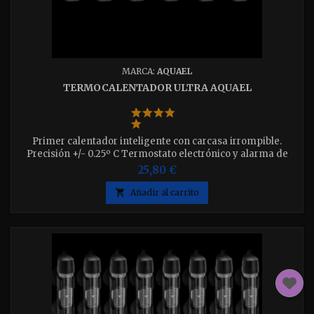
MARCA:
AQUAEL
TERMOCALENTADOR ULTRA AQUAEL
Primer calentador inteligente con carcasa irrompible.
Precisión +/- 0.25º C Termostato electrónico y alarma de
sobrecalentamiento. No quema. Disponible en 25w-50w-75w-
25,80 €
100w-150w-200w elija el el que desee.

Añadir al carrito