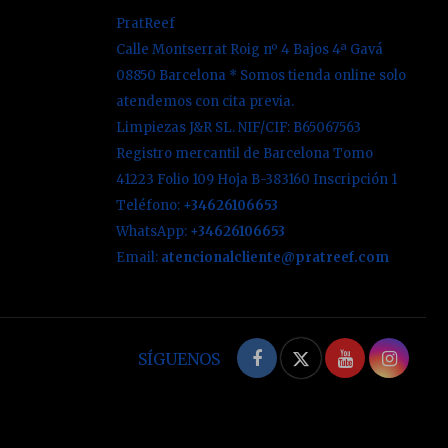
PratReef
Calle Montserrat Roig nº 4 Bajos 4ª Gavá
08850 Barcelona * Somos tienda online solo
atendemos con cita previa.
Limpiezas J&R SL. NIF/CIF: B65067563
Registro mercantil de Barcelona Tomo
41223 Folio 109 Hoja B-383160 Inscripción 1
Teléfono:
+34626106653
WhatsApp:
+34626106653
Email:
atencionalcliente@pratreef.com
Facebook
Twitter
YouTube
Inst
SÍGUENOS