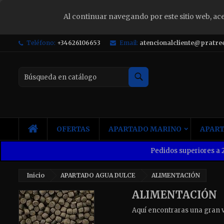
Al continuar navegando por este sitio web, ac
S
Teléfono:
+34626106653
Email:
atencionalcliente@pratre
Yo
Buscar
INICIO
OFERTAS
APARTADO MARINO
APART
Pedidos superiores a 2
Inicio
APARTADO AGUA DULCE
ALIMENTACIÓN
ALIMENTACIÓN
Aquí encontraras una gran v