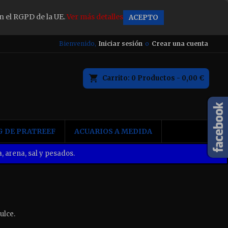
n el RGPD de la UE.
Ver más detalles
ACEPTO
×
Bienvenido,
Iniciar sesión
o
Crear una cuenta
Carrito
0
Productos -
0,00 €
n
 DE PRATREEF
ACUARIOS A MEDIDA
, arena, sal y pesados.
ulce.