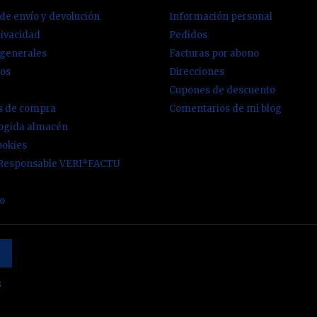
de envío y devolución
Información personal
rivacidad
Pedidos
 generales
Facturas por abono
os
Direcciones
Cupones de descuento
es de compra
Comentarios de mi blog
cogida almacén
ookies
 Responsable VERI*FACTU
io
s