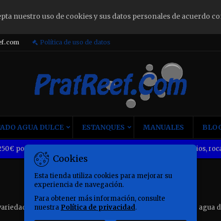
epta nuestro uso de cookies y sus datos personales de acuerdo co
ign in
ef.com
Política de uso de datos
u need to be logged in to save products in your wish list.
Cancel
Sign i
ADO AGUA DULCE
ESTANQUES
MANUALES
BLOG
50€ portes gratis. *para pedidos a península, excepto acuarios, roca
Cookies
Esta tienda utiliza cookies para mejorar su
experiencia de navegación.
Para obtener más información, consulte
ariedad de marcas de alimento para los peces de acuario de agua d
nuestra
Política de privacidad
.