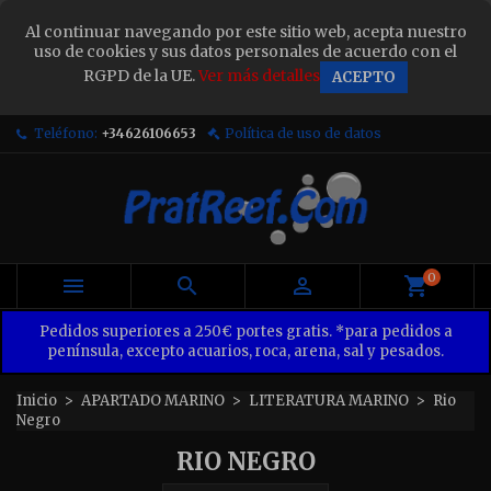
×
Al continuar navegando por este sitio web, acepta nuestro
Sign in
uso de cookies y sus datos personales de acuerdo con el
RGPD de la UE.
Ver más detalles
ACEPTO
You need to be logged in to save products in your
wish list.
Teléfono:
+34626106653
Política de uso de datos
Cancel
Sign in
0



Pedidos superiores a 250€ portes gratis. *para pedidos a
península, excepto acuarios, roca, arena, sal y pesados.
Inicio
APARTADO MARINO
LITERATURA MARINO
Rio
Negro
RIO NEGRO