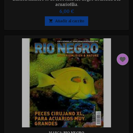
acuariofilia.
6,00 €

Añadir al carrito
MARCA:
RIO NEGRO