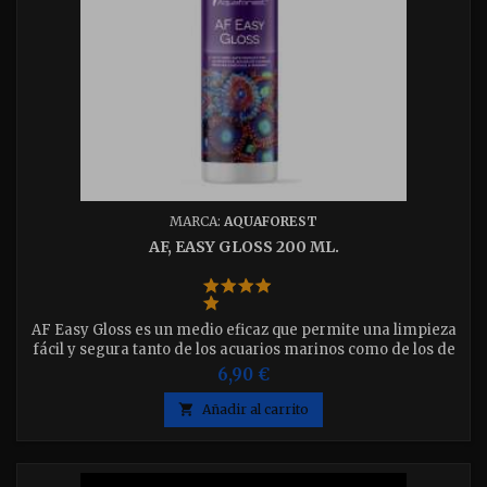
MARCA:
AQUAFOREST
AF, EASY GLOSS 200 ML.
AF Easy Gloss es un medio eficaz que permite una limpieza
fácil y segura tanto de los acuarios marinos como de los de
agua dulce.
6,90 €

Añadir al carrito