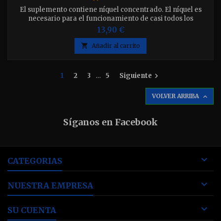
El suplemento contiene níquel concentrado. El níquel es
necesario para el funcionamiento de casi todos los
microorganismos. Su deficiencia da como resultado un
13,90 €
metabolismo reducido del nitrógeno y el hierro.

Añadir al carrito
1
2
3
…
5
Siguiente

VOLVER ARRIBA

Síganos en Facebook

CATEGORIAS

NUESTRA EMPRESA

SU CUENTA