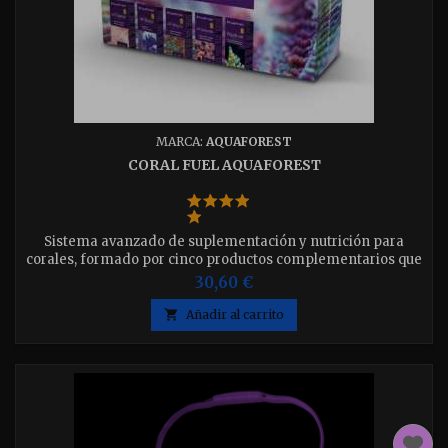
MARCA:
AQUAFOREST
CORAL FUEL AQUAFOREST
Sistema avanzado de suplementación y nutrición para
corales, formado por cinco productos complementarios que
apoyan la actividad biológica, la regeneración y la
30,60 €
alimentación en acuarios de arrecife. Envase de 5 x 10ml.

Añadir al carrito