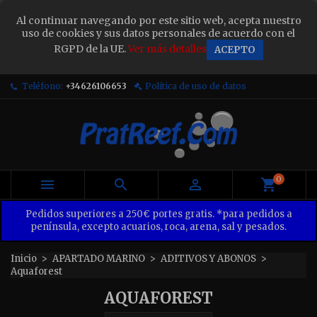
×
Al continuar navegando por este sitio web, acepta nuestro
Sign in
uso de cookies y sus datos personales de acuerdo con el
RGPD de la UE.
Ver más detalles
ACEPTO
You need to be logged in to save products in your
wish list.
Teléfono:
+34626106653
Política de uso de datos
Cancel
Sign in
0



Pedidos superiores a 250€ portes gratis. *para pedidos a
península, excepto acuarios, roca, arena, sal y pesados.
Inicio
APARTADO MARINO
ADITIVOS Y ABONOS
Aquaforest
AQUAFOREST