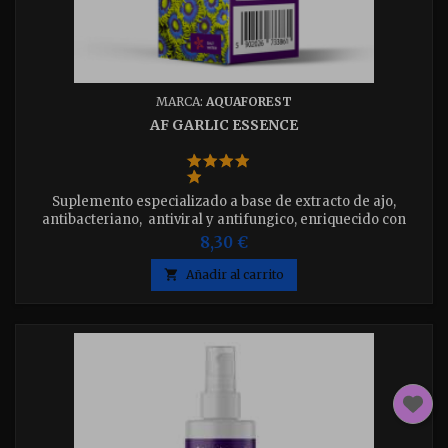
MARCA:
AQUAFOREST
AF GARLIC ESSENCE
Suplemento especializado a base de extracto de ajo,
antibacteriano, antiviral y antifungico, enriquecido con
Omega3, proveé salud y vitalidad.Disponible en 10ml o 50ml
8,30 €
elija el que desee.

Añadir al carrito