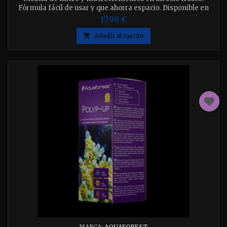
Fórmula fácil de usar y que ahorra espacio. Disponible en
envase de 500 - 1000 y 2000ml.
17,90 €

Añadir al carrito
MARCA:
AQUAFOREST