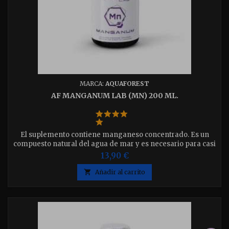
MARCA:
AQUAFOREST
AF MANGANUM LAB (MN) 200 ML.
El suplemento contiene manganeso concentrado. Es un
compuesto natural del agua de mar y es necesario para casi
todos los organismos vivos. Participa en muchos cambios y
13,90 €
procesos metabólicos. Los compuestos de manganeso se
utilizan durante la fotosíntesis, por lo que es un elemento

Añadir al carrito
crucial para la nutrición adecuada de los corales.