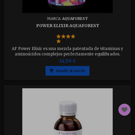
MARCA:
AQUAFOREST
POWER ELIXIR AQUAFOREST
AF Power Elixir es una mezcla patentada de vitaminas y
aminoácidos complejos perfectamente equilibrados.
Promueve la coloración de las zooxantelas de coral a través
14,90 €
del acceso continuo a nutrientes de primera calidad. Apoya
a la fotosíntesis y los patrones naturales de crecimiento de

Añadir al carrito
los corales.Disponible en 200ml o 1000ml elija el que desee.