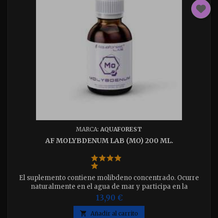
MARCA:
AQUAFOREST
AF MOLYBDENUM LAB (MO) 200 ML.
El suplemento contiene molibdeno concentrado. Ocurre
naturalmente en el agua de mar y participa en la
transformación y unión del nitrógeno, la biosíntesis de
13,90 €
proteínas y la biosíntesis de la vitamina C. La deficiencia de
molibdeno da como resultado la desaceleración del

Añadir al carrito