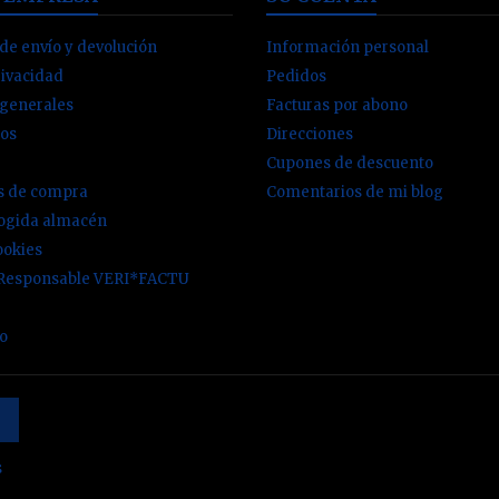
de envío y devolución
Información personal
rivacidad
Pedidos
 generales
Facturas por abono
os
Direcciones
Cupones de descuento
es de compra
Comentarios de mi blog
cogida almacén
ookies
 Responsable VERI*FACTU
io
s