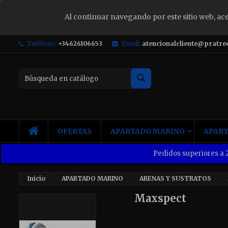
Al continuar navegando por este sitio web, ac
S
Teléfono:
+34626106653
Email:
atencionalcliente@pratre
Yo
Buscar
INICIO
OFERTAS
APARTADO MARINO
APART
Pedidos superiores a 2
Inicio
APARTADO MARINO
ARENAS Y SUSTRATOS
Maxspect