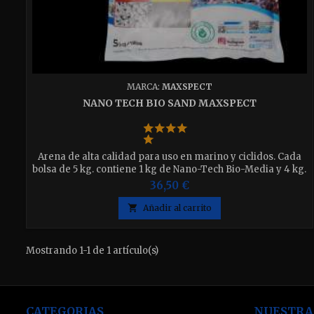
MARCA:
MAXSPECT
NANO TECH BIO SAND MAXSPECT
Arena de alta calidad para uso en marino y ciclidos. Cada
bolsa de 5 kg. contiene 1 kg de Nano-Tech Bio-Media y 4 kg.
de Aragonita de alta calidad - Granulometría: 0,8 a 1,2 mm.
36,50 €

Añadir al carrito
Mostrando 1-1 de 1 artículo(s)
CATEGORIAS
NUESTRA