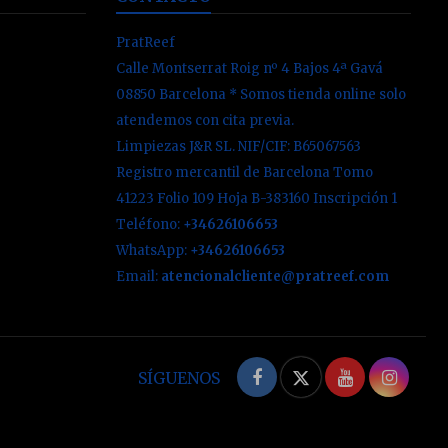
PratReef
Calle Montserrat Roig nº 4 Bajos 4ª Gavá
08850 Barcelona * Somos tienda online solo
atendemos con cita previa.
Limpiezas J&R SL. NIF/CIF: B65067563
Registro mercantil de Barcelona Tomo
41223 Folio 109 Hoja B-383160 Inscripción 1
Teléfono:
+34626106653
WhatsApp:
+34626106653
Email:
atencionalcliente@pratreef.com
Facebook
Twitter
YouTube
Inst
SÍGUENOS