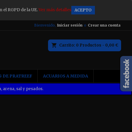
n el RGPD de la UE.
Ver más detalles
ACEPTO
×
Bienvenido,
Iniciar sesión
o
Crear una cuenta
Carrito
0
Productos -
0,00 €
n
 DE PRATREEF
ACUARIOS A MEDIDA
, arena, sal y pesados.