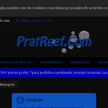
epta nuestro uso de cookies y sus datos personales de acuerdo co
ign in
ef.com
Política de uso de datos
u need to be logged in to save products in your wish list.
Cancel
Sign i
ADO AGUA DULCE
ESTANQUES
MANUALES
BLOG
50€ portes gratis. *para pedidos a península, excepto acuarios, roca
Maxspect
Cookies