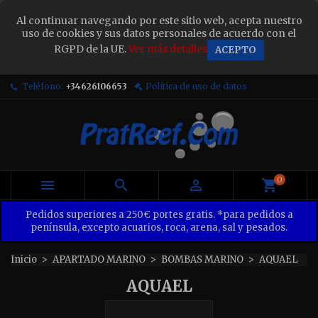
×
Al continuar navegando por este sitio web, acepta nuestro
Sign in
uso de cookies y sus datos personales de acuerdo con el
RGPD de la UE.
Ver más detalles
ACEPTO
You need to be logged in to save products in your
wish list.
Teléfono:
+34626106653
Política de uso de datos
Cancel
Sign in
0



Pedidos superiores a 250€ portes gratis. *para pedidos a
península, excepto acuarios, roca, arena, sal y pesados.
Inicio
APARTADO MARINO
BOMBAS MARINO
AQUAEL
AQUAEL