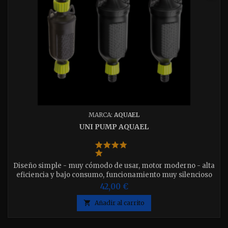
MARCA:
AQUAEL
UNI PUMP AQUAEL
Diseño simple - muy cómodo de usar, motor moderno - alta
eficiencia y bajo consumo, funcionamiento muy silencioso
(prácticamente inaudible), para agua dulce y de mar,
42,00 €
universal - puede funcionar debajo y fuera del agua como
bombas de flujo, UNI PUMP 700 - bomba de baja tensión =

Añadir al carrito
seguridad operativa. Disponible en 3 modelos elija la que
desee.