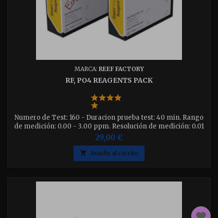
MARCA:
REEF FACTORY
RF, PO4 REAGENTS PACK
Numero de Test: 160 - Duracion prueba test: 40 min. Rango
de medición: 0.00 - 3.00 ppm. Resolución de medición: 0.01
ppm. - Precisión: +/- 0,02
29,00 €

Añadir al carrito