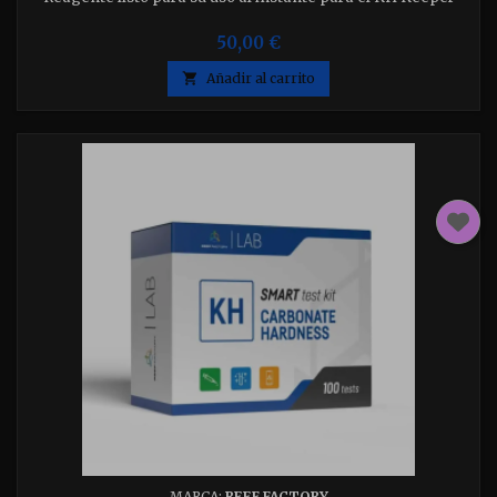
50,00 €

Añadir al carrito
MARCA:
REEF FACTORY