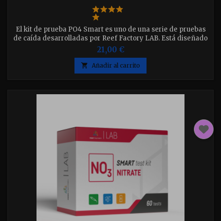
El kit de prueba PO4 Smart es uno de una serie de pruebas
de caída desarrolladas por Reef Factory LAB. Está diseñado
para la medición rápida de la concentración de fosfato en
21,00 €
acuarios marinos

Añadir al carrito