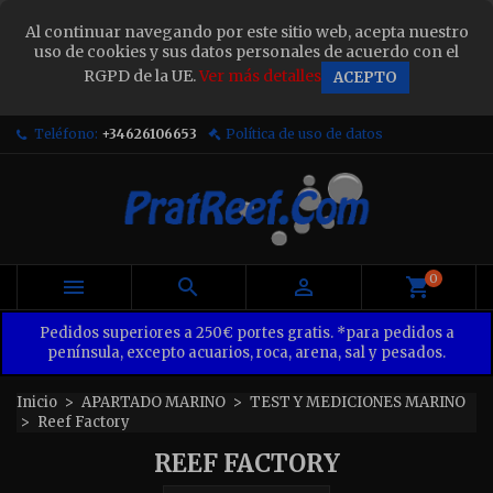
×
Al continuar navegando por este sitio web, acepta nuestro
Sign in
uso de cookies y sus datos personales de acuerdo con el
RGPD de la UE.
Ver más detalles
ACEPTO
You need to be logged in to save products in your
wish list.
Teléfono:
+34626106653
Política de uso de datos
Cancel
Sign in
0



Pedidos superiores a 250€ portes gratis. *para pedidos a
península, excepto acuarios, roca, arena, sal y pesados.
Inicio
APARTADO MARINO
TEST Y MEDICIONES MARINO
Reef Factory
REEF FACTORY