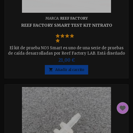
MARCA:
REEF FACTORY
REEF FACTORY SMART TEST KIT NITRATO
El kit de prueba NO3 Smart es uno de una serie de pruebas
de caída desarrolladas por Reef Factory LAB. Está diseñado
para la medición rápida de la concentración de nitratos en
21,00 €
acuarios marinos

Añadir al carrito