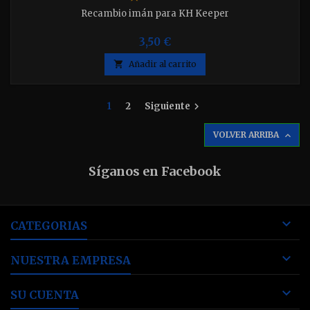
Recambio imán para KH Keeper
3,50 €

Añadir al carrito
1
2
Siguiente

VOLVER ARRIBA

Síganos en Facebook

CATEGORIAS

NUESTRA EMPRESA

SU CUENTA