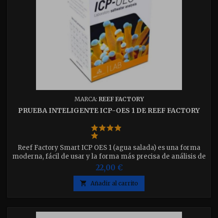
MARCA:
REEF FACTORY
PRUEBA INTELIGENTE ICP-OES 1 DE REEF FACTORY
Reef Factory Smart ICP OES 1 (agua salada) es una forma
moderna, fácil de usar y la forma más precisa de análisis de
agua de mar disponible para el acuarista
22,00 €

Añadir al carrito