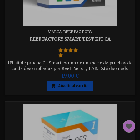
MARCA:
REEF FACTORY
REEF FACTORY SMART TEST KIT CA
1El kit de prueba Ca Smart es uno de una serie de pruebas de
caída desarrolladas por Reef Factory LAB. Está diseñado
para la medición rápida de la concentración de calcio en
19,00 €
acuarios marinos

Añadir al carrito