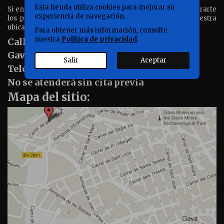
Esta tienda utiliza cookies para mejorar su
Si en tu pedido has elegido recoger en almacén para ahorrarte
experiencia de navegación.
los portes por tu cercanía aquí tienes información de nuestra
ubicación.
Para obtener más información, consulte
nuestra
Política de privacidad
.
Calle Montserrat Roig nº4 Bajos 4
Gavà 08850, Barcelona
Salir
Aceptar
Teléfono de contacto 626106653
No se atenderá sin cita previa
Mapa del sitio: