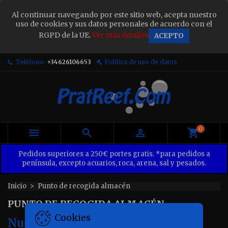
×
Al continuar navegando por este sitio web, acepta nuestro
Sign in
uso de cookies y sus datos personales de acuerdo con el
RGPD de la UE.
Ver más detalles
ACEPTO
You need to be logged in to save products in your
wish list.
Teléfono:
+34626106653
Política de uso de datos
Cancel
Sign in
0



Pedidos superiores a 250€ portes gratis. *para pedidos a
península, excepto acuarios, roca, arena, sal y pesados.
Inicio
Punto de recogida almacén
PUNTO DE RECOGIDA ALMACÉN
Cookies
Nuestro Almacén