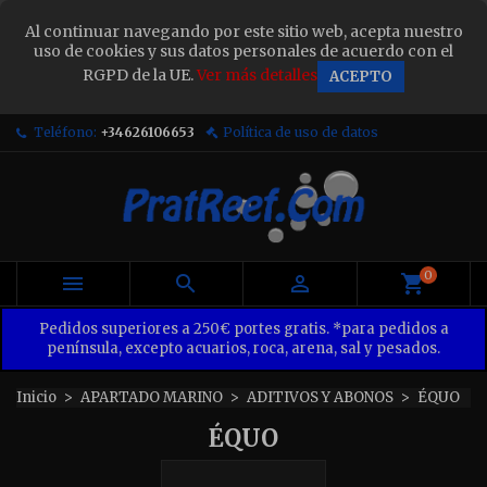
×
Al continuar navegando por este sitio web, acepta nuestro
Sign in
uso de cookies y sus datos personales de acuerdo con el
RGPD de la UE.
Ver más detalles
ACEPTO
You need to be logged in to save products in your
wish list.
Teléfono:
+34626106653
Política de uso de datos
Cancel
Sign in
0



Pedidos superiores a 250€ portes gratis. *para pedidos a
península, excepto acuarios, roca, arena, sal y pesados.
Inicio
APARTADO MARINO
ADITIVOS Y ABONOS
ÉQUO
ÉQUO