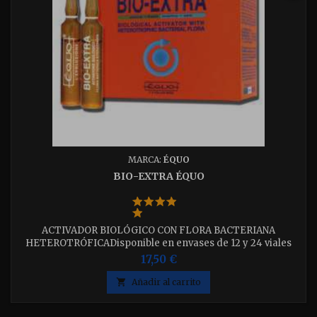
MARCA:
ÉQUO
BIO-EXTRA ÉQUO
ACTIVADOR BIOLÓGICO CON FLORA BACTERIANA
HETEROTRÓFICADisponible en envases de 12 y 24 viales
elija el que desee
17,50 €

Añadir al carrito