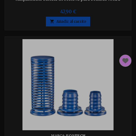
47,90 €

Añadir al carrito
MARCA:
ECOTECH