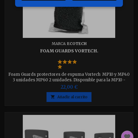
MARCA:
ECOTECH
FOAM GUARDS VORTECH.
Foam Guards protectores de espuma Vortech MP10 y MP40
3 unidades MP60 2 unidades. Disponible para la MP10 -
MP40 - MP60 elija la que necesite.
22,00 €

Añadir al carrito