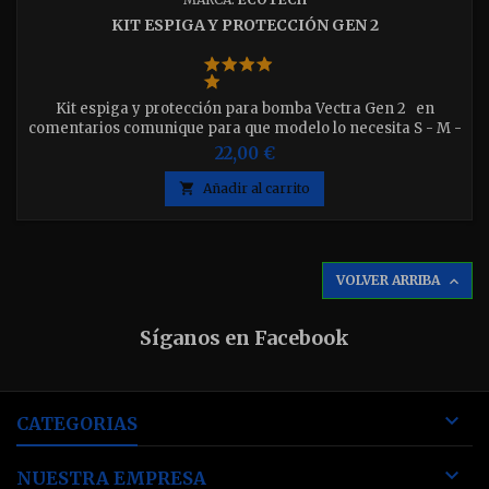
KIT ESPIGA Y PROTECCIÓN GEN 2
Kit espiga y protección para bomba Vectra Gen 2 en
comentarios comunique para que modelo lo necesita S - M -
L
22,00 €

Añadir al carrito
VOLVER ARRIBA

Síganos en Facebook

CATEGORIAS

NUESTRA EMPRESA