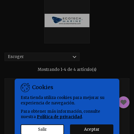

Escoger
Mostrando 1-4 de 4 artículo(s)
Cookies
Esta tienda utiliza cookies para mejorar su
experiencia de navegación.
Para obtener más información, consulte
nuestra
Política de privacidad
.
Salir
Aceptar