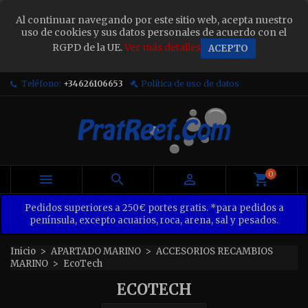
×
Al continuar navegando por este sitio web, acepta nuestro
Sign in
uso de cookies y sus datos personales de acuerdo con el
RGPD de la UE.
Ver más detalles
ACEPTO
You need to be logged in to save products in your
wish list.
Teléfono:
+34626106653
Política de uso de datos
Cancel
Sign in
0



Pedidos superiores a 250€ portes gratis. *para pedidos a
península, excepto acuarios, roca, arena, sal y pesados.
Inicio
APARTADO MARINO
ACCESORIOS RECAMBIOS
MARINO
EcoTech
ECOTECH