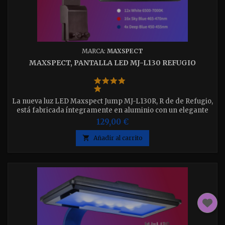
MARCA:
MAXSPECT
MAXSPECT, PANTALLA LED MJ-L130 REFUGIO
La nueva luz LED Maxspect Jump MJ-L130R, R de de Refugio,
está fabricada íntegramente en aluminio con un elegante
acabado mate. Con una construcción completamente
129,00 €
sellada para una máxima seguridad y un diseño sin
ventilador para una refrigeración pasiva, es ideal para su

Añadir al carrito
uso en entornos húmedos y de agua salada, como los
refugios.