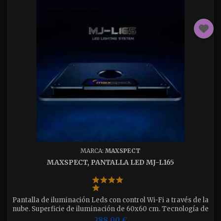
MARCA:
MAXSPECT
MAXSPECT, PANTALLA LED MJ-L165
Pantalla de iluminación Leds con control Wi-Fi a través de la
nube. Superficie de iluminación de 60x60 cm. Tecnología de
temperatura de color multifase. Led de luz de luna y ciclo
288,00 €