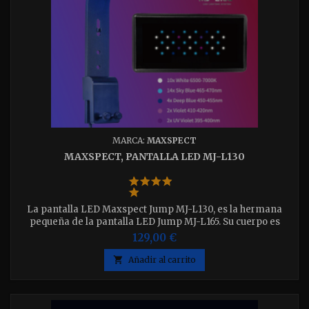
MARCA:
MAXSPECT
MAXSPECT, PANTALLA LED MJ-L130
La pantalla LED Maxspect Jump MJ-L130, es la hermana
pequeña de la pantalla LED Jump MJ-L165. Su cuerpo es
completamente de aluminio con un elegante acabado mate
129,00 €
y tiene una construcción completamente sellada para una
máxima seguridad. Además, su diseño de refrigeración

Añadir al carrito
pasiva sin ventilador le permite funcionar de forma
completamente silenciosa.