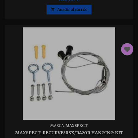
lunar automático. Potencia 65w, Para tanques de 30 - 60cm,
Dimensiones 222 × 176 × 32 mm Espectro completo con

Añadir al carrito
potencia máxima sin pérdida de rendimiento entre colores.
MARCA:
MAXSPECT
MAXSPECT, RECURVE/RSX/R420R HANGING KIT