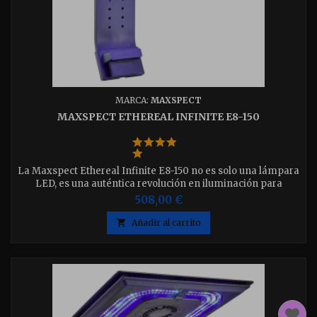
MARCA:
MAXSPECT
MAXSPECT ETHEREAL INFINITE E8-150
La Maxspect Ethereal Infinite E8-150 no es solo una lámpara
LED, es una auténtica revolución en iluminación para
acuarios marinos. Diseñada para los acuaristas más
508,00 €
exigentes, ofrece una combinación incomparable de
potencia, precisión y funciones inteligentes.

Añadir al carrito