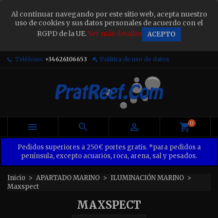
×
Al continuar navegando por este sitio web, acepta nuestro
Sign in
uso de cookies y sus datos personales de acuerdo con el
RGPD de la UE.
Ver más detalles
ACEPTO
You need to be logged in to save products in your
wish list.
Teléfono:
+34626106653
Política de uso de datos
Cancel
Sign in
0



Pedidos superiores a 250€ portes gratis. *para pedidos a
península, excepto acuarios, roca, arena, sal y pesados.
Inicio
APARTADO MARINO
ILUMINACIÓN MARINO
Maxspect
MAXSPECT