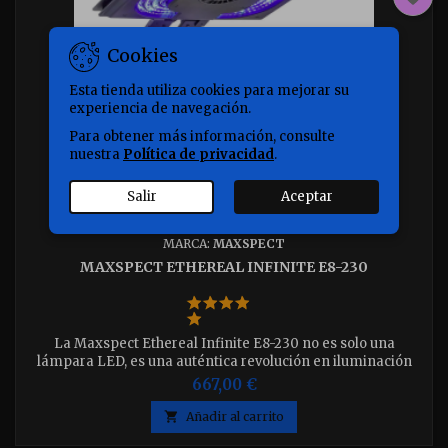
Cookies
Esta tienda utiliza cookies para mejorar su
experiencia de navegación.
Para obtener más información, consulte
nuestra
Política de privacidad
.
Salir
Aceptar
MARCA:
MAXSPECT
MAXSPECT ETHEREAL INFINITE E8-230
La Maxspect Ethereal Infinite E8-230 no es solo una
lámpara LED, es una auténtica revolución en iluminación
para acuarios marinos. Diseñada para los acuaristas más
667,00 €
exigentes, ofrece una combinación incomparable de
potencia, precisión y funciones inteligentes.

Añadir al carrito