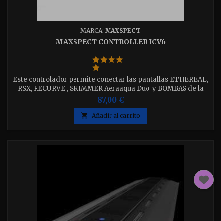
MARCA:
MAXSPECT
MAXSPECT CONTROLLER ICV6
Este controlador permite conectar las pantallas ETHEREAL,
RSX, RECURVE , SKIMMER Aeraaqua Duo y BOMBAS de la
ultima generacion por wireless y controlarlas por medio de
87,00 €
un smartphone o tablet con IOS o Android.

Añadir al carrito