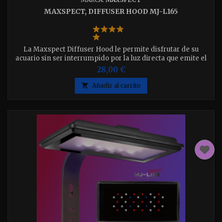
MAXSPECT, DIFFUSER HOOD MJ-L165
La Maxspect Diffuser Hood le permite disfrutar de su
acuario sin ser interrumpido por la luz directa que emite el
L165. Ofrece dos piezas de difusoras desmontables. Tiene
28,00 €
dos lados diferentes

Añadir al carrito