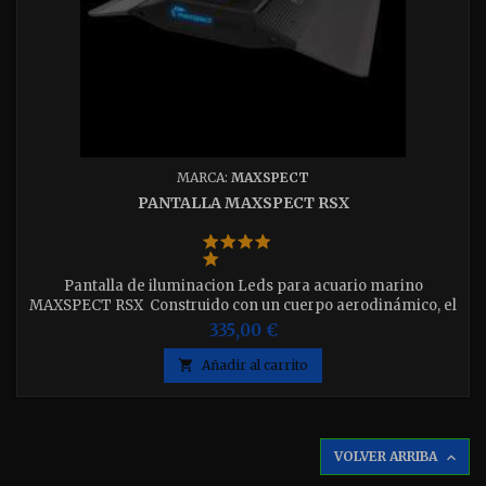
MARCA:
MAXSPECT
PANTALLA MAXSPECT RSX
Pantalla de iluminacion Leds para acuario marino
MAXSPECT RSX Construido con un cuerpo aerodinámico, el
sistema de iluminación RSX LED está diseñado para
335,00 €
integrarse sin problemas en su sala de estar con elegancia y
estilo. Disponible en 50w - 100w - 150w - 200w - 300w elija

Añadir al carrito
la que desee
VOLVER ARRIBA
