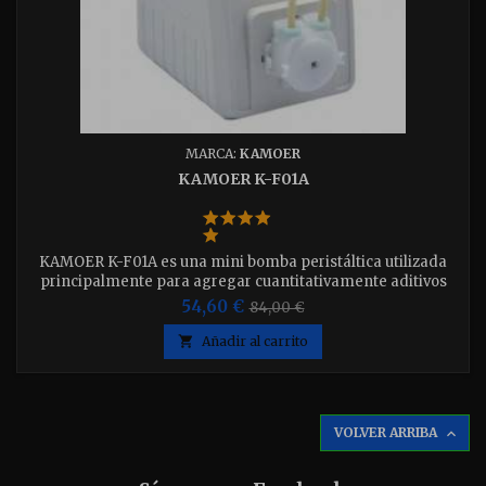
MARCA:
KAMOER
KAMOER K-F01A
KAMOER K-F01A es una mini bomba peristáltica utilizada
principalmente para agregar cuantitativamente aditivos
para acuarios, como suplementos de Ca, Mg y KH. Mantiene
54,60 €
84,00 €
fácilmente la calidad del agua y reduce en gran medida la
carga de trabajo del usuario. Pequeño y poderoso

Añadir al carrito
VOLVER ARRIBA
