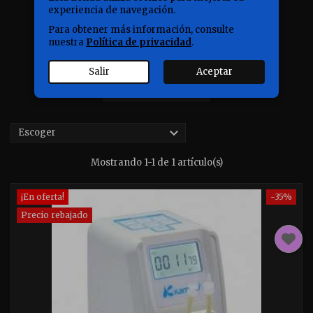
experiencia de navegación.
Para obtener más información, consulte
nuestra
Política de privacidad
.
Salir
Aceptar

Escoger
Mostrando 1-1 de 1 artículo(s)
¡En oferta!
-35%
Precio rebajado