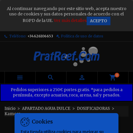
×
Al continuar navegando por este sitio web, acepta nuestro
Sign in
uso de cookies y sus datos personales de acuerdo con el
RGPD de la UE.
Ver más detalles
ACEPTO
You need to be logged in to save products in your
wish list.
Teléfono:
+34626106653
Política de uso de datos
Cancel
Sign in
0



Pedidos superiores a 250€ portes gratis. *para pedidos a
península, excepto acuarios, roca, arena, sal y pesados.
Inicio
APARTADO AGUA DULCE
DOSIFICADORAS
Kamoer
Cookies
KAMOER
Esta tienda utiliza cookies para mejorar su