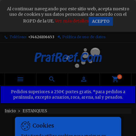
×
Al continuar navegando por este sitio web, acepta nuestro
Sign in
uso de cookies y sus datos personales de acuerdo con el
RGPD de la UE.
Ver más detalles
ACEPTO
You need to be logged in to save products in your
wish list.
Teléfono:
+34626106653
Política de uso de datos
Cancel
Sign in
0



Pedidos superiores a 250€ portes gratis. *para pedidos a
península, excepto acuarios, roca, arena, sal y pesados.
Inicio
ESTANQUES
ESTANQUES
Cookies