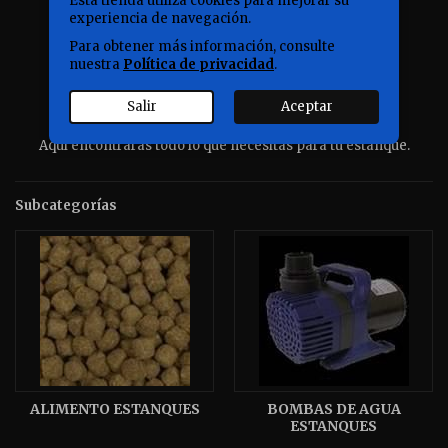
Esta tienda utiliza cookies para mejorar su
experiencia de navegación.
Para obtener más información, consulte
nuestra
Política de privacidad
.
Salir
Aceptar
Aquí encontraras todo lo que necesitas para tu estanque.
Subcategorías
ALIMENTO ESTANQUES
BOMBAS DE AGUA
ESTANQUES