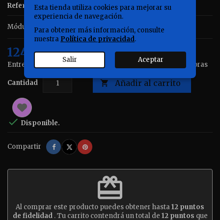
Referencia
NS251488
Marca
Neptune Systems
Esta tienda utiliza cookies para mejorar su
experiencia de navegación.
Módulo de control inalámbrico MXM Mobius.
Para obtener más información, consulte
nuestra
Política de privacidad
.
124,85 €
Impuestos incluidos
Salir
Aceptar
Entrega: península 24 a 48 horas Resto de zonas 48 a 72 horas
Añadir al carrito
Cantidad


Disponible.
Compartir
Tuitear
Pinterest
Compartir
redeem
Al comprar este producto puedes obtener hasta
12
puntos
de fidelidad
. Tu carrito contendrá un total de
12
puntos
que