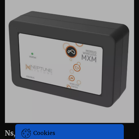
Ns, mxm - mobius module
Cookies