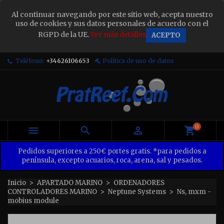
×
Al continuar navegando por este sitio web, acepta nuestro
Sign in
uso de cookies y sus datos personales de acuerdo con el
RGPD de la UE.
Ver más detalles
ACEPTO
You need to be logged in to save products in your
wish list.
Teléfono:
+34626106653
Política de uso de datos
Cancel
Sign in
0



Pedidos superiores a 250€ portes gratis. *para pedidos a
península, excepto acuarios, roca, arena, sal y pesados.
Inicio
APARTADO MARINO
ORDENADORES
CONTROLADORES MARINO
Neptune Systems
Ns, mxm -
mobius module