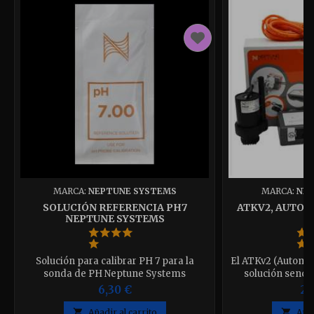
MARCA:
NEPTUNE SYSTEMS
MARCA:
NEP
SOLUCIÓN REFERENCIA PH7
ATKV2, AUTOM
NEPTUNE SYSTEMS
Solución para calibrar PH 7 para la
El ATKv2 (Automat
sonda de PH Neptune Systems
solución sencil
completa para 
6,30 €
26
perdida po

Añadir al carrito

Añad