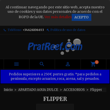
×
Al continuar navegando por este sitio web, acepta nuestro
Sign in
uso de cookies y sus datos personales de acuerdo con el
RGPD de la UE.
Ver más detalles
ACEPTO
You need to be logged in to save products in your
wish list.
Teléfono:
+34626106653
Política de uso de datos
Cancel
Sign in
0



Pedidos superiores a 250€ portes gratis. *para pedidos a
península, excepto acuarios, roca, arena, sal y pesados.
Inicio
APARTADO AGUA DULCE
ACCESORIOS
Flipper
FLIPPER