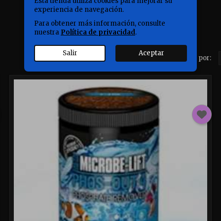
Esta tienda utiliza cookies para mejorar su
experiencia de navegación.
Para obtener más información, consulte
nuestra
Política de privacidad
.
Salir
Aceptar
Ordenar por: