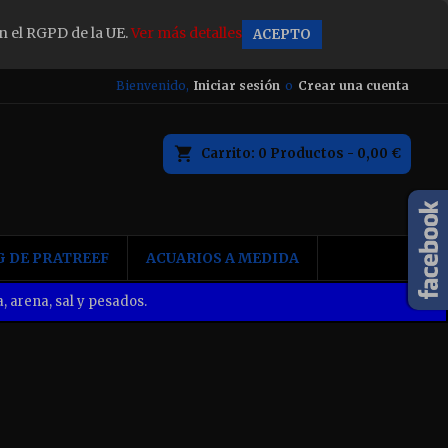
n el RGPD de la UE.
Ver más detalles
ACEPTO
×
Bienvenido,
Iniciar sesión
o
Crear una cuenta
Carrito
0
Productos -
0,00 €
n
 DE PRATREEF
ACUARIOS A MEDIDA
, arena, sal y pesados.