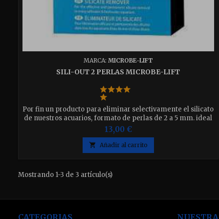
MARCA:
MICROBE-LIFT
SILI-OUT 2 PERLAS MICROBE-LIFT
Por fin un producto para eliminar selectivamente el silicato
de nuestros acuarios, formato de perlas de 2 a 5 mm. ideal
para reactores fluidizados. Disponible en 500ml y 1000ml
13,00 €
elija el que desee

Añadir al carrito
Mostrando 1-3 de 3 artículo(s)
CATEGORIAS
NUESTRA