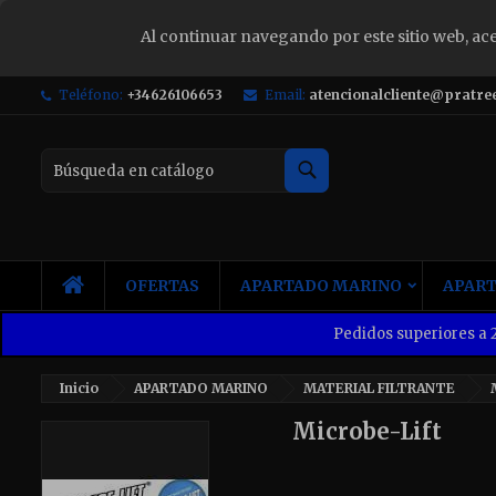
Al continuar navegando por este sitio web, ac
S
Teléfono:
+34626106653
Email:
atencionalcliente@pratre
Yo
Buscar
INICIO
OFERTAS
APARTADO MARINO
APART
Pedidos superiores a 2
Inicio
APARTADO MARINO
MATERIAL FILTRANTE
Microbe-Lift