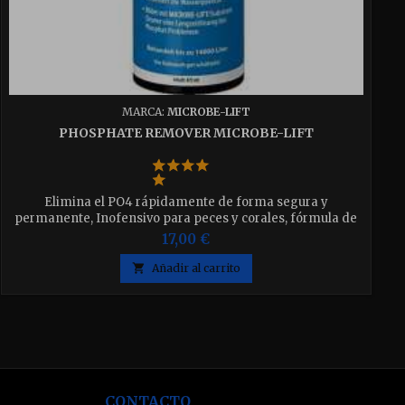
MARCA:
MICROBE-LIFT
PHOSPHATE REMOVER MICROBE-LIFT
Elimina el PO4 rápidamente de forma segura y
permanente, Inofensivo para peces y corales, fórmula de
polímeros orgánicos, no afecta al valor del pH. Disponible
17,00 €
en 236ml y 473ml elija el que desee

Añadir al carrito
CONTACTO