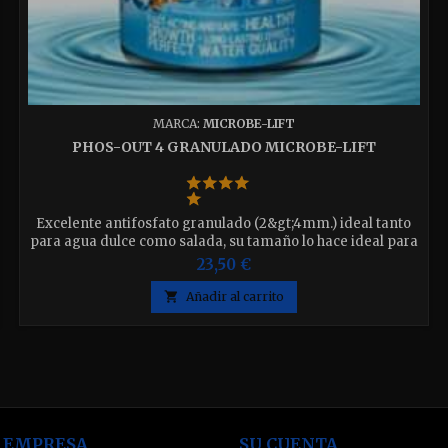
MARCA:
MICROBE-LIFT
PHOS-OUT 4 GRANULADO MICROBE-LIFT
Excelente antifosfato granulado (2&gt;4mm.) ideal tanto
para agua dulce como salada, su tamaño lo hace ideal para
usar en reactores fluidizados. Disponible en 500ml y
23,50 €
1000ml elija el que desee

Añadir al carrito
 EMPRESA
SU CUENTA