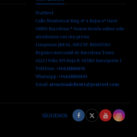
PratReef
Calle Montserrat Roig nº 4 Bajos 4ª Gavá
08850 Barcelona * Somos tienda online solo
atendemos con cita previa.
Limpiezas J&R SL. NIF/CIF: B65067563
Registro mercantil de Barcelona Tomo
41223 Folio 109 Hoja B-383160 Inscripción 1
Teléfono:
+34626106653
WhatsApp:
+34626106653
Email:
atencionalcliente@pratreef.com
Facebook
Twitter
YouTube
Inst
SÍGUENOS