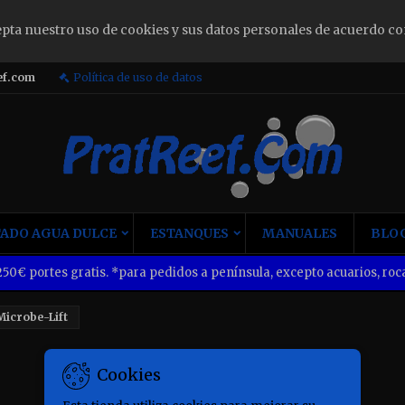
epta nuestro uso de cookies y sus datos personales de acuerdo co
ign in
ef.com
Política de uso de datos
u need to be logged in to save products in your wish list.
Cancel
Sign i
ADO AGUA DULCE
ESTANQUES
MANUALES
BLOG
50€ portes gratis. *para pedidos a península, excepto acuarios, roca
Microbe-Lift
Cookies