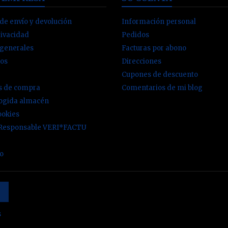
de envío y devolución
Información personal
rivacidad
Pedidos
 generales
Facturas por abono
os
Direcciones
Cupones de descuento
es de compra
Comentarios de mi blog
cogida almacén
ookies
 Responsable VERI*FACTU
io
s