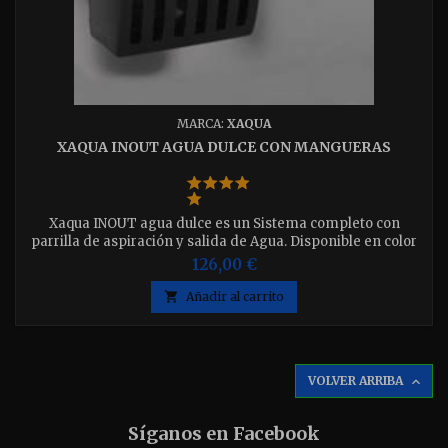
MARCA:
XAQUA
XAQUA INOUT AGUA DULCE CON MANGUERAS
Xaqua INOUT agua dulce es un Sistema completo con
parrilla de aspiración y salida de Agua. Disponible en color
Negro. Incluye las mangueras de subida y bajada.
126,00 €

Añadir al carrito
VOLVER ARRIBA

Síganos en Facebook