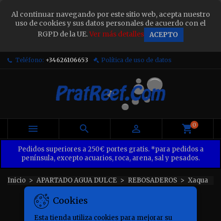
×
Al continuar navegando por este sitio web, acepta nuestro
Sign in
uso de cookies y sus datos personales de acuerdo con el
RGPD de la UE.
Ver más detalles
ACEPTO
You need to be logged in to save products in your
wish list.
Teléfono:
+34626106653
Política de uso de datos
Cancel
Sign in
0



Pedidos superiores a 250€ portes gratis. *para pedidos a
península, excepto acuarios, roca, arena, sal y pesados.
Inicio
APARTADO AGUA DULCE
REBOSADEROS
Xaqua
XAQUA
Cookies
Esta tienda utiliza cookies para mejorar su