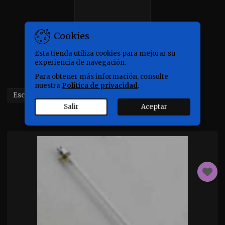
Cookies
Esta tienda utiliza cookies para mejorar su
experiencia de navegación.
Para obtener más información, consulte
nuestra
Política de privacidad
.

Escoger
Salir
Aceptar
Mostrando 1-2 de 2 artículo(s)