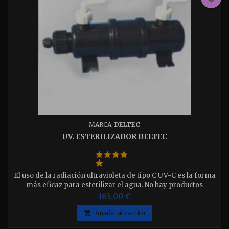
MARCA:
DELTEC
UV. ESTERILIZADOR DELTEC
El uso de la radiación ultravioleta de tipo C UV-C es la forma
más eficaz para esterilizar el agua. No hay productos
químicos que den tan buenos resultados. no hay riesgo de
163,00 €
sobredosis ni peligro para los peces. Disponible en 10w -
20w 39w y 80w elija el que desee

Añadir al carrito