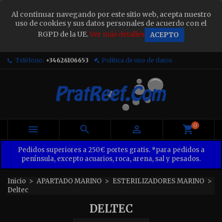
×
Al continuar navegando por este sitio web, acepta nuestro
Sign in
uso de cookies y sus datos personales de acuerdo con el
RGPD de la UE.
Ver más detalles
ACEPTO
You need to be logged in to save products in your
wish list.
Teléfono:
+34626106653
Política de uso de datos
Cancel
Sign in
0



Pedidos superiores a 250€ portes gratis. *para pedidos a
península, excepto acuarios, roca, arena, sal y pesados.
Inicio
APARTADO MARINO
ESTERILIZADORES MARINO
Deltec
DELTEC