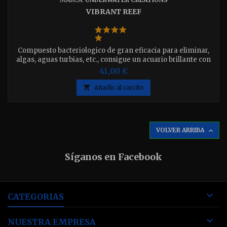
VIBRANT REEF
Compuesto bacteriologico de gran eficacia para eliminar,
algas, aguas turbias, etc., consigue un acuario brillante con
Reef Vibrant !!! Disponible en envases de 8oz. (250ml) y 16oz.
41,00 €
(500ml) elija el que desee.

Añadir al carrito
VOLVER ARRIBA

Síganos en Facebook

CATEGORIAS

NUESTRA EMPRESA