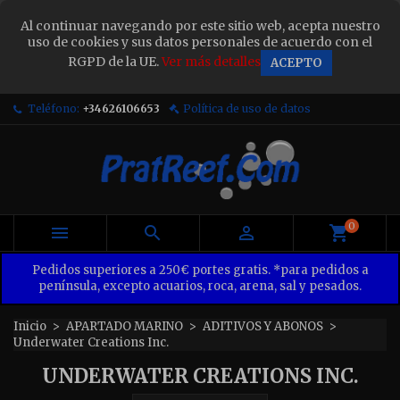
×
Al continuar navegando por este sitio web, acepta nuestro
Sign in
uso de cookies y sus datos personales de acuerdo con el
RGPD de la UE.
Ver más detalles
ACEPTO
You need to be logged in to save products in your
wish list.
Teléfono:
+34626106653
Política de uso de datos
Cancel
Sign in
0



Pedidos superiores a 250€ portes gratis. *para pedidos a
península, excepto acuarios, roca, arena, sal y pesados.
Inicio
APARTADO MARINO
ADITIVOS Y ABONOS
Underwater Creations Inc.
UNDERWATER CREATIONS INC.