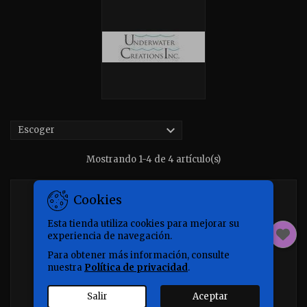

Escoger
Mostrando 1-4 de 4 artículo(s)
Cookies
Esta tienda utiliza cookies para mejorar su
experiencia de navegación.
Para obtener más información, consulte
nuestra
Política de privacidad
.
Salir
Aceptar