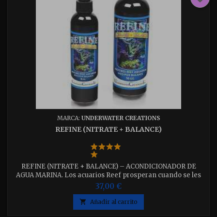
MARCA:
UNDERWATER CREATIONS
REFINE (NITRATE + BALANCE)
REFINE (NITRATE + BALANCE) – ACONDICIONADOR DE
AGUA MARINA. Los acuarios Reef prosperan cuando se les
proporciona un ambiente bien equilibrado de luz, carbono,
37,00 €
macro y micronutrientes y agua limpia. Disponible en
envases de 8oz. (250ml) y 16oz. (500ml) elija el que desee.

Añadir al carrito