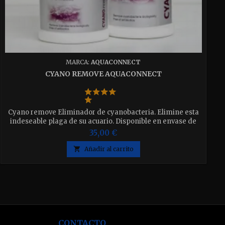
MARCA:
AQUACONNECT
CYANO REMOVE AQUACONNECT
Cyano remove Eliminador de cyanobacteria. Elimine esta
indeseable plaga de su acuario. Disponible en envase de
300 y 600g. elija el que desee.
35,00 €

Añadir al carrito
CONTACTO