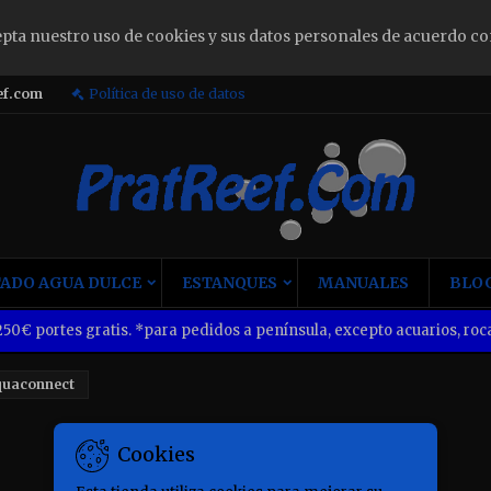
epta nuestro uso de cookies y sus datos personales de acuerdo co
ign in
ef.com
Política de uso de datos
u need to be logged in to save products in your wish list.
Cancel
Sign i
ADO AGUA DULCE
ESTANQUES
MANUALES
BLOG
50€ portes gratis. *para pedidos a península, excepto acuarios, roca
quaconnect
Cookies