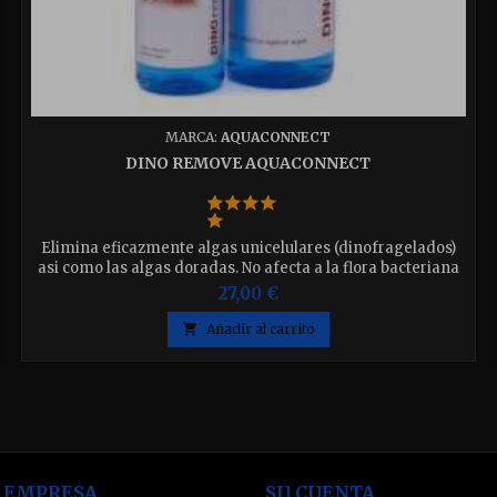
MARCA:
AQUACONNECT
DINO REMOVE AQUACONNECT
Elimina eficazmente algas unicelulares (dinofragelados)
asi como las algas doradas. No afecta a la flora bacteriana
delacuario. DINO remove esta libre de compuestos de
27,00 €
amonio. Disponible en 250ml y 500ml elija el que desee

Añadir al carrito
 EMPRESA
SU CUENTA