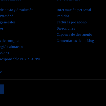
de envío y devolución
Información personal
rivacidad
Pedidos
 generales
Facturas por abono
os
Direcciones
Cupones de descuento
es de compra
Comentarios de mi blog
cogida almacén
ookies
 Responsable VERI*FACTU
io
s