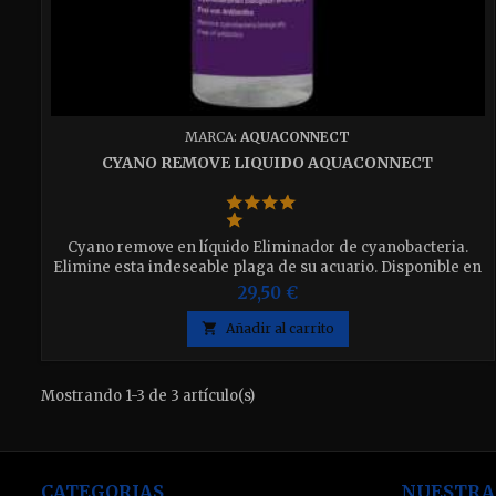
MARCA:
AQUACONNECT
CYANO REMOVE LIQUIDO AQUACONNECT
Cyano remove en líquido Eliminador de cyanobacteria.
Elimine esta indeseable plaga de su acuario. Disponible en
envase de 250ml.
29,50 €

Añadir al carrito
Mostrando 1-3 de 3 artículo(s)
CATEGORIAS
NUESTRA