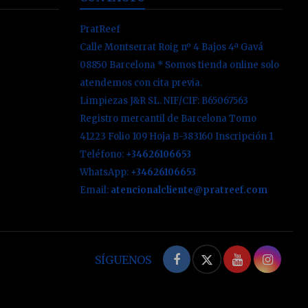
PratReef
Calle Montserrat Roig nº 4 Bajos 4ª Gavá
08850 Barcelona * Somos tienda online solo
atendemos con cita previa.
Limpiezas J&R SL. NIF/CIF: B65067563
Registro mercantil de Barcelona Tomo
41223 Folio 109 Hoja B-383160 Inscripción 1
Teléfono:
+34626106653
WhatsApp:
+34626106653
Email:
atencionalcliente@pratreef.com
Facebook
Twitter
YouTube
Inst
SÍGUENOS