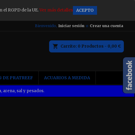
n el RGPD de la UE.
Ver más detalles
ACEPTO
×
Bienvenido,
Iniciar sesión
o
Crear una cuenta
Carrito
0
Productos -
0,00 €
n
 DE PRATREEF
ACUARIOS A MEDIDA
, arena, sal y pesados.