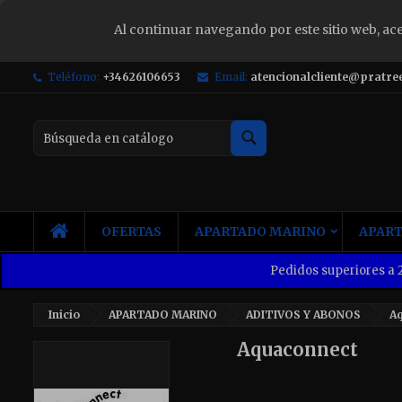
Al continuar navegando por este sitio web, ac
S
Teléfono:
+34626106653
Email:
atencionalcliente@pratre
Yo
Buscar
INICIO
OFERTAS
APARTADO MARINO
APART
Pedidos superiores a 2
Inicio
APARTADO MARINO
ADITIVOS Y ABONOS
A
Aquaconnect