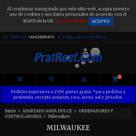
×
Al continuar navegando por este sitio web, acepta nuestro
Sign in
uso de cookies y sus datos personales de acuerdo con el
RGPD de la UE.
Ver más detalles
ACEPTO
You need to be logged in to save products in your
wish list.
Teléfono:
+34626106653
Política de uso de datos
Cancel
Sign in
0



Pedidos superiores a 250€ portes gratis. *para pedidos a
península, excepto acuarios, roca, arena, sal y pesados.
Inicio
APARTADO AGUA DULCE
ORDENADORES Y
CONTROLADORES
Milwaukee
MILWAUKEE