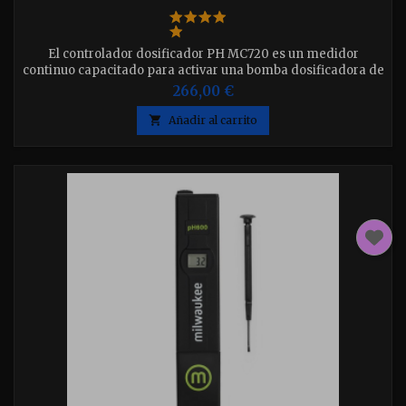
El controlador dosificador PH MC720 es un medidor
continuo capacitado para activar una bomba dosificadora de
corrector PH (PH minus o PH más).
266,00 €

Añadir al carrito