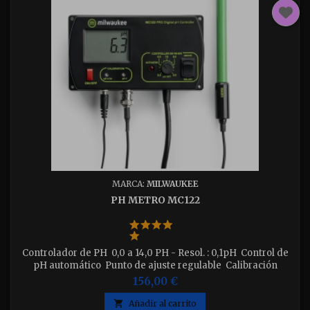
MARCA:
MILWAUKEE
PH METRO MC122
Controlador de PH 0,0 a 14,0 PH - Resol. : 0,1pH Control de
pH automático Punto de ajuste regulable Calibración
Manual 2 puntos Sonda pH (MA911B2) incluida.
156,00 €

Añadir al carrito