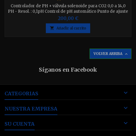
Controlador de PH + válvula solenoide para CO2 0,0 a 14,0
PH - Resol. : 0,1pH Control de pH automático Punto de ajuste
regulable Calibración Manual 2 puntos Sonda pH (MA911B2)
200,00 €
incluida.

Añadir al carrito
VOLVER ARRIBA

Síganos en Facebook

CATEGORIAS

NUESTRA EMPRESA

SU CUENTA