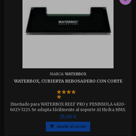
MARCA:
WATERBOX
WATERBOX, CUBIERTA REBOSADERO CON CORTE
Diseñado para WATERBOX REEF PRO y PENINSULA 4820-
6025-7225. Se adapta fácilmente al soporte AI Hydra HMS.
Pensado para un rebosadero de vidrio de 8 mm de grosor
25,00 €
medidas 26 x 10 cm

Añadir al carrito