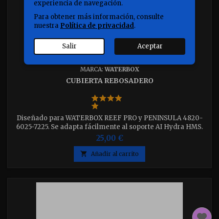
experiencia de navegación.
Para obtener más información, consulte
nuestra
Política de privacidad
.
Salir
Aceptar
MARCA:
WATERBOX
CUBIERTA REBOSADERO
Diseñado para WATERBOX REEF PRO y PENINSULA 4820-
6025-7225. Se adapta fácilmente al soporte AI Hydra HMS.
Pensado para un rebosadero de vidrio de 8 mm de grosor
25,00 €
medidas 26 x 10 cm

Añadir al carrito