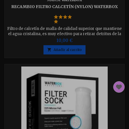
RECAMBIO FILTRO CALCETÍN (NYLON) WATERBOX
Filtro de calcetín de malla de calidad superior que mantiene
el agua cristalina, es muy efectivo para retirar detritus de la
columna de agua. Disponible en 2 medidas. Disponible en 3
10,00 €
medidas elija el que desee. Filtro Calcetin de Fieltro 7 cm.
(2,75") Filtro Calcetin de Fieltro 10 cm. (4") Filtro Calcetin de

Añadir al carrito
Fieltro 18 cm. (7")