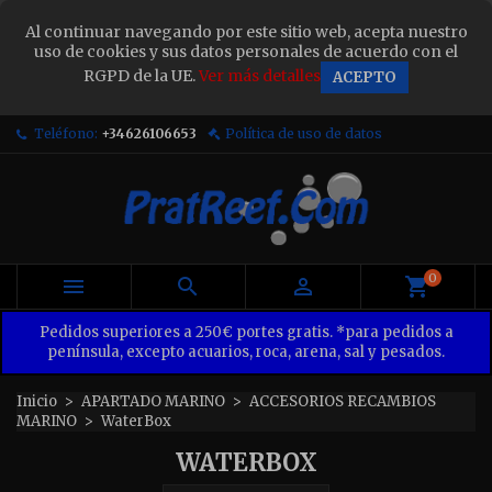
×
Al continuar navegando por este sitio web, acepta nuestro
Sign in
uso de cookies y sus datos personales de acuerdo con el
RGPD de la UE.
Ver más detalles
ACEPTO
You need to be logged in to save products in your
wish list.
Teléfono:
+34626106653
Política de uso de datos
Cancel
Sign in
0



Pedidos superiores a 250€ portes gratis. *para pedidos a
península, excepto acuarios, roca, arena, sal y pesados.
Inicio
APARTADO MARINO
ACCESORIOS RECAMBIOS
MARINO
WaterBox
WATERBOX