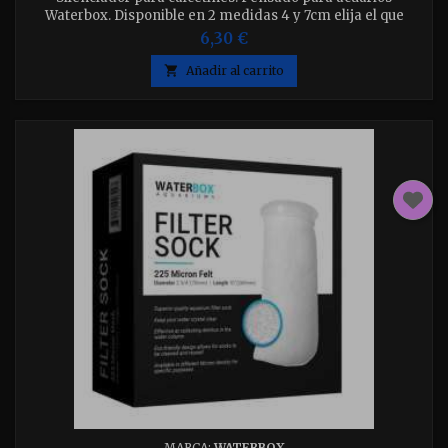
Waterbox. Disponible en 2 medidas 4 y 7cm elija el que
desee.
6,30 €

Añadir al carrito
MARCA:
WATERBOX