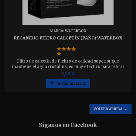
MARCA:
WATERBOX
RECAMBIO FILTRO CALCETÍN (PAÑO) WATERBOX
Filtro de calcetín de Fieltro de calidad superior que
mantiene el agua cristalina, es muy efectivo para retirar
detritus de la columna de agua. Disponible en 3 medidas
9,50 €
elija el que desee. Filtro Calcetin 7 cm. (2,75") Filtro Calcetin
de Fieltro 10 cm. (4") Filtro Calcetin de Fieltro 18 cm. (7")

Añadir al carrito
VOLVER ARRIBA

Síganos en Facebook