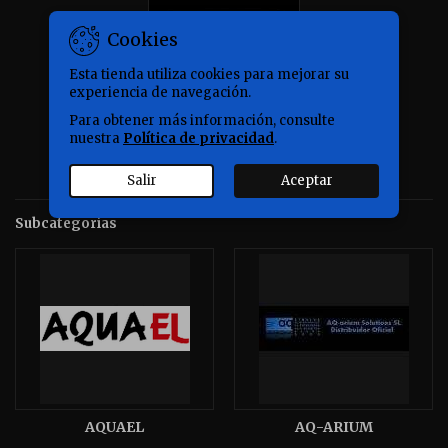
Cookies
Esta tienda utiliza cookies para mejorar su
experiencia de navegación.
Para obtener más información, consulte
nuestra
Política de privacidad
.
Aquí encontraras una gran variedad de accesorios y
recambios para el mantenimiento del acuario.
Salir
Aceptar
Subcategorías
AQUAEL
AQ-ARIUM