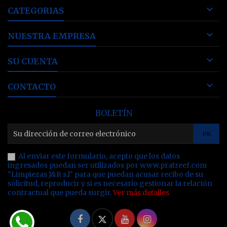

CATEGORIAS

NUESTRA EMPRESA

SU CUENTA

CONTACTO
BOLETÍN
Al enviar este formulario, acepto que los datos
ingresados puedan ser utilizados por www.pratreef.com
"Limpiezas J&R s.l" para que puedan acusar recibo de su
solicitud, reproducir y si es necesario gestionar la relación
contractual que pueda surgir.
Ver más detalles
Facebook
Twitter
YouTube
Instagram