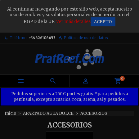
×
Al continuar navegando por este sitio web, acepta nuestro
Sign in
uso de cookies y sus datos personales de acuerdo con el
RGPD de la UE.
Ver más detalles
ACEPTO
You need to be logged in to save products in your
wish list.
Teléfono:
+34626106653
Política de uso de datos
Cancel
Sign in
0



Pedidos superiores a 250€ portes gratis. *para pedidos a
península, excepto acuarios, roca, arena, sal y pesados.
Inicio
APARTADO AGUA DULCE
ACCESORIOS
ACCESORIOS