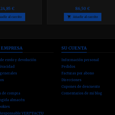
124,85 €
86,50 €
adir al carrito

Añadir al carrito
 EMPRESA
SU CUENTA
de envío y devolución
Información personal
rivacidad
Pedidos
 generales
Facturas por abono
os
Direcciones
Cupones de descuento
es de compra
Comentarios de mi blog
cogida almacén
ookies
 Responsable VERI*FACTU