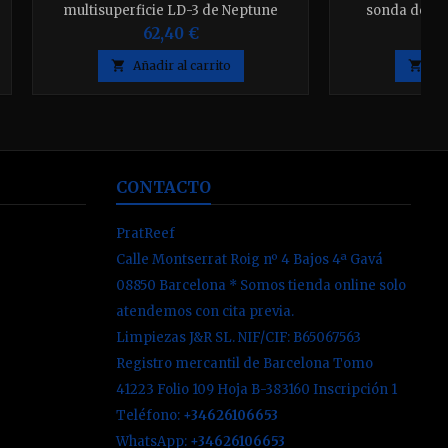
multisuperficie LD-3 de Neptune
sonda de P
supone una mejora significativa
62,40 €
respecto a su homólogo analógico

Añadir al carrito

Aña
CONTACTO
PratReef
Calle Montserrat Roig nº 4 Bajos 4ª Gavá
08850 Barcelona * Somos tienda online solo
atendemos con cita previa.
Limpiezas J&R SL. NIF/CIF: B65067563
Registro mercantil de Barcelona Tomo
41223 Folio 109 Hoja B-383160 Inscripción 1
Teléfono:
+34626106653
WhatsApp:
+34626106653