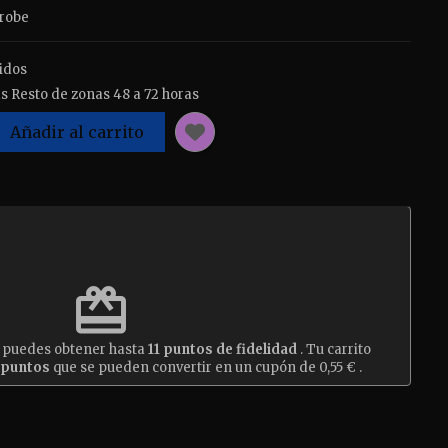
Probe
idos
s Resto de zonas 48 a 72 horas
Añadir al carrito
est
redeem
o puedes obtener hasta
11
puntos de fidelidad
. Tu carrito
puntos
que se pueden convertir en un cupón de
0,55 €
.