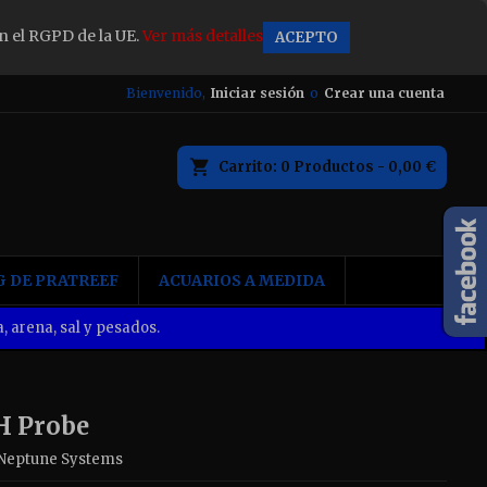
n el RGPD de la UE.
Ver más detalles
ACEPTO
×
Bienvenido,
Iniciar sesión
o
Crear una cuenta
Carrito
0
Productos -
0,00 €
n
 DE PRATREEF
ACUARIOS A MEDIDA
, arena, sal y pesados.
H Probe
Neptune Systems