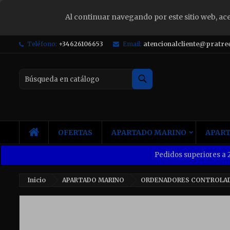
Al continuar navegando por este sitio web, ac
S
Teléfono:
+34626106653
Email:
atencionalcliente@pratre
Yo
Buscar
INICIO
OFERTAS
APARTADO MARINO
APART
Pedidos superiores a 2
Inicio
APARTADO MARINO
ORDENADORES CONTROLA