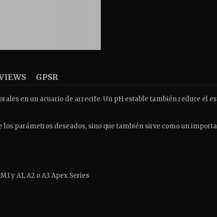
VIEWS
GPSR
ales en un acuario de arrecife. Un pH estable también reduce el est
 de los parámetros deseados, sino que también sirve como un import
M1 y A1, A2 o A3 Apex Series