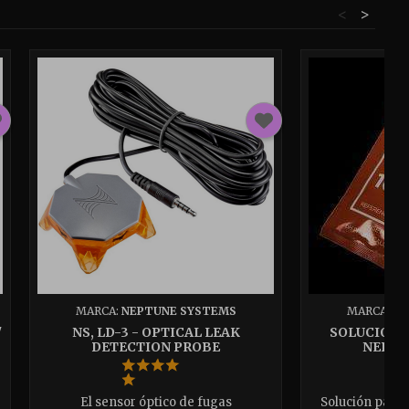
<
>
MARCA:
NEPTUNE SYSTEMS
MARCA:
NE
"
NS, LD-3 - OPTICAL LEAK
SOLUCIÓN 
DETECTION PROBE
NEPTU
El sensor óptico de fugas
Solución para 