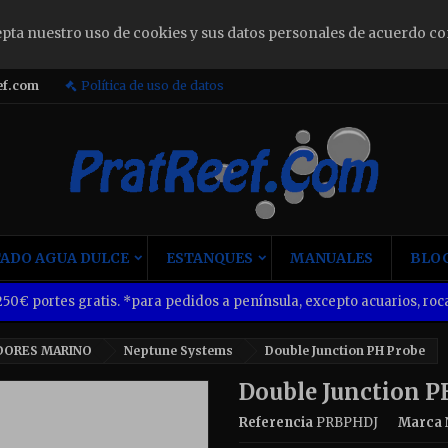
epta nuestro uso de cookies y sus datos personales de acuerdo co
ign in
ef.com
Política de uso de datos
u need to be logged in to save products in your wish list.
Cancel
Sign i
ADO AGUA DULCE
ESTANQUES
MANUALES
BLOG
50€ portes gratis. *para pedidos a península, excepto acuarios, roca
DORES MARINO
Neptune Systems
Double Junction PH Probe
Double Junction P
Referencia
PRBPHDJ
Marca