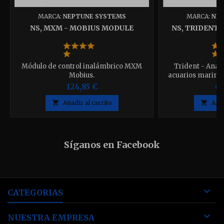
MARCA:
NEPTUNE SYSTEMS
MARCA:
NEP
NS, MXM - MOBIUS MODULE
NS, TRIDENT 
Módulo de control inalámbrico MXM
Trident - Anal
Mobius.
acuarios marinos
suministra con r
124,85 €
61
aproxi

Añadir al carrito

Añad
Síganos en Facebook

CATEGORIAS

NUESTRA EMPRESA