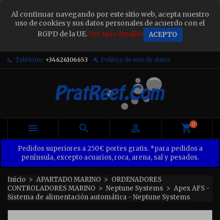
×
Al continuar navegando por este sitio web, acepta nuestro
Sign in
uso de cookies y sus datos personales de acuerdo con el
RGPD de la UE.
Ver más detalles
ACEPTO
You need to be logged in to save products in your
wish list.
Teléfono:
+34626106653
Política de uso de datos
Cancel
Sign in
0



Pedidos superiores a 250€ portes gratis. *para pedidos a
península, excepto acuarios, roca, arena, sal y pesados.
Inicio
APARTADO MARINO
ORDENADORES
CONTROLADORES MARINO
Neptune Systems
Apex AFS -
Sistema de alimentación automática - Neptune Systems