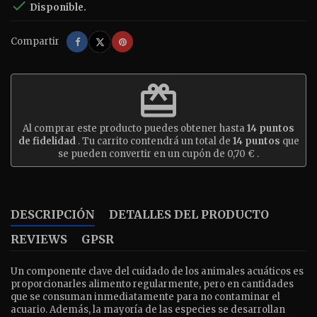

Disponible.
Compartir
Tuitear
Pinterest
Compartir
redeem
Al comprar este producto puedes obtener hasta
14
puntos
de fidelidad
. Tu carrito contendrá un total de
14
puntos
que
se pueden convertir en un cupón de
0,70 €
.
DESCRIPCIÓN
DETALLES DEL PRODUCTO
REVIEWS
GPSR
Un componente clave del cuidado de los animales acuáticos es
proporcionarles alimento regularmente, pero en cantidades
que se consuman inmediatamente para no contaminar el
acuario. Además, la mayoría de las especies se desarrollan