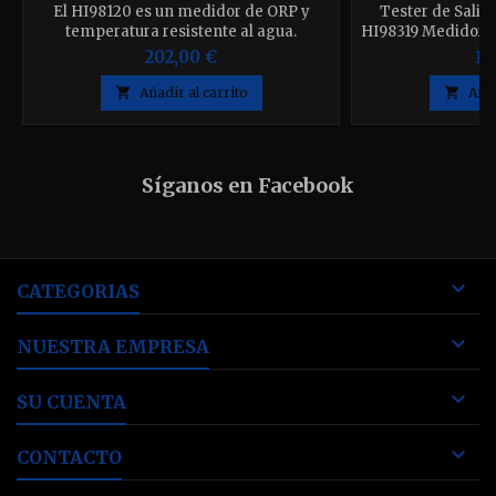
El HI98120 es un medidor de ORP y
Tester de Sali
temperatura resistente al agua.
HI98319 Medidor d
de la conduct
202,00 €
10
automático Comp
de temperatura

Añadir al carrito

Añad
medición, Apagad
de grafito, Bate
Síganos en Facebook

CATEGORIAS

NUESTRA EMPRESA

SU CUENTA

CONTACTO