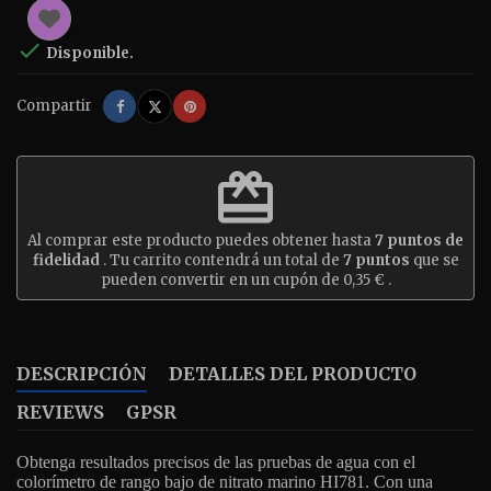

Disponible.
Compartir
Tuitear
Pinterest
Compartir
redeem
Al comprar este producto puedes obtener hasta
7
puntos de
fidelidad
. Tu carrito contendrá un total de
7
puntos
que se
pueden convertir en un cupón de
0,35 €
.
DESCRIPCIÓN
DETALLES DEL PRODUCTO
REVIEWS
GPSR
Obtenga resultados precisos de las pruebas de agua con el
colorímetro de rango bajo de nitrato marino HI781. Con una