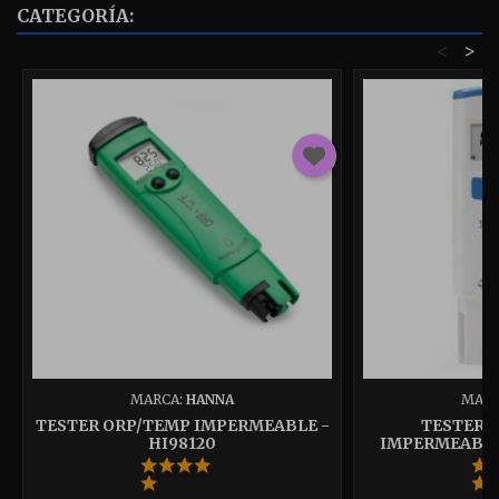
CATEGORÍA:
<
>
MARCA:
HANNA
MARC
TESTER ORP/TEMP IMPERMEABLE -
TESTER D
HI98120
IMPERMEABLE 