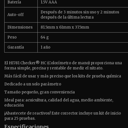
Batería
1.5V AAA
Después de 3 minutos sin uso y 2 minutos
Auto-off
después de la última lectura
Dimensiones
81.5mm x 61mm x 37.5mm
Peso
64 g
Garantía
1 año
El HI781 Checker® HC (Colorímetro de mano) proporciona una
forma simple, precisa y rentable de medir el nitrato.
Más fácil de usar y más preciso que los kits de prueba química
Dedicado a un solo parámetro
Tamaño pequeño, gran conveniencia
Ideal para: acuicultura, calidad del agua, medio ambiente,
educación
¡Abastecete de reactivos! Este corrector incluye un kit de inicio
para 25 pruebas.
Especificaciones