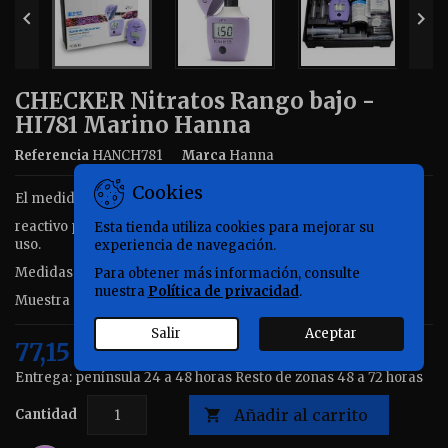


CHECKER Nitratos Rango bajo -
HI781 Marino Hanna
Referencia
HANCH781
Marca
Hanna
Cookies
El medidor de bolsillo de Nitratos, Checker HANNA HI781,
reactivo para 25 tests, batería, instrucciones y guía rápida de
Esta tienda utiliza cookies para mejorar su
uso.
experiencia de navegación.
Medidas precisas y sencillas
Para obtener más información, consulte
nuestra
Política de privacidad
.
Muestra directa en pantalla del valor de Nitratos
Salir
Aceptar
77,15 €
Impuestos incluidos
Entrega: península 24 a 48 horas Resto de zonas 48 a 72 horas
Añadir al carrito
Cantidad
