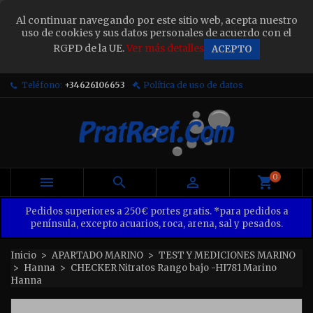
Al continuar navegando por este sitio web, acepta nuestro
Sign in
uso de cookies y sus datos personales de acuerdo con el
RGPD de la UE.
Ver más detalles
ACEPTO
You need to be logged in to save products in your wish list.
Teléfono:
+34626106653
Política de uso de datos
Cancel
Sign in
0



Pedidos superiores a 250€ portes gratis. *para pedidos a
península, excepto acuarios, roca, arena, sal y pesados.
Inicio
APARTADO MARINO
TEST Y MEDICIONES MARINO
Hanna
CHECKER Nitratos Rango bajo -HI781 Marino
Hanna