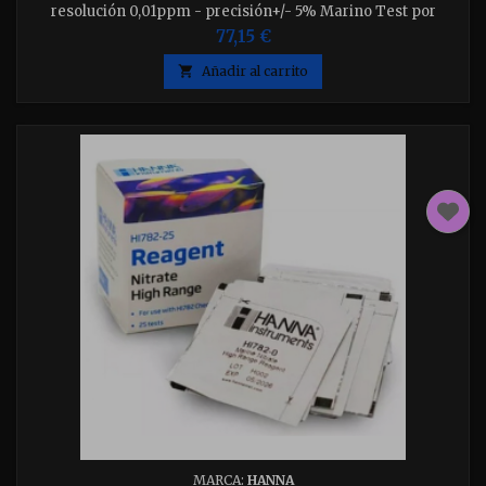
resolución 0,01ppm - precisión+/- 5% Marino Test por
CONTRASTE - incluye 5 test
77,15 €

Añadir al carrito
MARCA:
HANNA