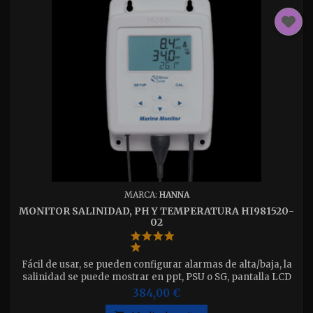
MARCA:
HANNA
MONITOR SALINIDAD, PH Y TEMPERATURA HI981520-
02
Fácil de usar, se pueden configurar alarmas de alta/baja, la
salinidad se puede mostrar en ppt, PSU o SG, pantalla LCD
grande, fácil lectura, sondas altamente precisas.
384,00 €