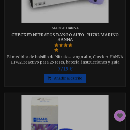
MARCA:
HANNA
CHECKER NITRATOS RANGO ALTO -HI782 MARINO
HANNA
El medidor de bolsillo de Nitratos rango alto, Checker HANNA
HI782, reactivo para 25 tests, batería, instrucciones y guía
rápida de uso.Medidas precisas y sencillasMuestra directa
77,15 €
en pantalla del valor de Nitratos

Añadir al carrito