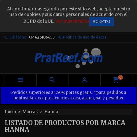
×
Al continuar navegando por este sitio web, acepta nuestro
Sign in
uso de cookies y sus datos personales de acuerdo con el
RGPD de la UE.
Ver más detalles
ACEPTO
You need to be logged in to save products in your
wish list.
Teléfono:
+34626106653
Política de uso de datos
Cancel
Sign in
0



Pedidos superiores a 250€ portes gratis. *para pedidos a
península, excepto acuarios, roca, arena, sal y pesados.
Inicio
Marcas
Hanna
LISTADO DE PRODUCTOS POR MARCA
HANNA