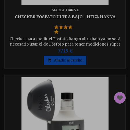
MARCA:
HANNA
CHECKER FOSFATO ULTRA BAJO - HI774 HANNA
Checker para medir el Fosfato Rango ultra bajo ya no será
necesario usar el de Fósforo para tener mediciones súper
precisas. Test por CONTRASTE - incluye 6 test
77,15 €

Añadir al carrito