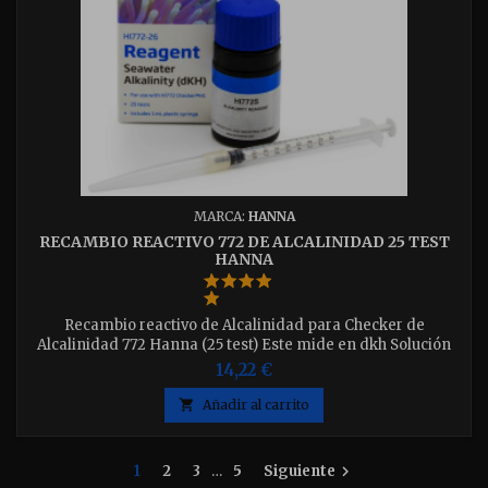
MARCA:
HANNA
RECAMBIO REACTIVO 772 DE ALCALINIDAD 25 TEST
HANNA
Recambio reactivo de Alcalinidad para Checker de
Alcalinidad 772 Hanna (25 test) Este mide en dkh Solución
Liquida
14,22 €

Añadir al carrito
1
2
3
…
5
Siguiente
