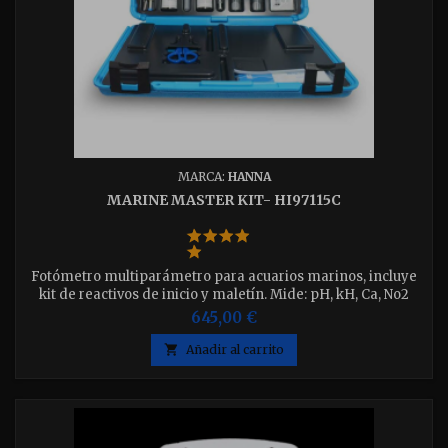
MARCA:
HANNA
MARINE MASTER KIT- HI97115C
Fotómetro multiparámetro para acuarios marinos, incluye
kit de reactivos de inicio y maletín. Mide: pH, kH, Ca, No2
(RB), Po4, No3 (RB) y No3 (RA). nueva versión con conexión
645,00 €
Bluetooth

Añadir al carrito