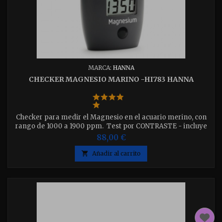
MARCA:
HANNA
CHECKER MAGNESIO MARINO -HI783 HANNA
Checker para medir el Magnesio en el acuario merino, con
rango de 1000 a 1900 ppm. Test por CONTRASTE - incluye
25 test
88,00 €

Añadir al carrito