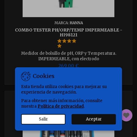
MARCA:
HANNA
COMBO TESTER PH/ORP/TEMP IMPERMEABLE -
HI98121
Medidor de bolsillo de pH, ORP y Temperatura.
IMPERMEABLE, con electrodo
reemplazableImpermeableElectrodo de pH
269,00 €
reemplazableCompensación automática de
Cookies
temperaturaCalibración en uno o 2 puntos

Añadir al carrito
Esta tienda utiliza cookies para mejorar su
experiencia de navegación.
Para obtener más información, consulte
nuestra
Política de privacidad
.
Salir
Aceptar