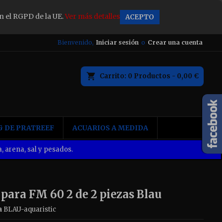
n el RGPD de la UE.
Ver más detalles
ACEPTO
×
Bienvenido,
Iniciar sesión
o
Crear una cuenta
Carrito
0
Productos -
0,00 €
n
 DE PRATREEF
ACUARIOS A MEDIDA
, arena, sal y pesados.
para FM 60 2 de 2 piezas Blau
a
BLAU-aquaristic