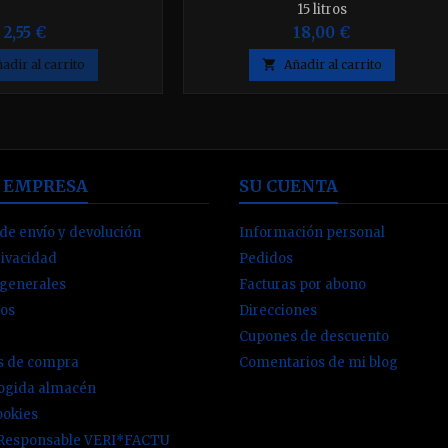
15 litros
2,55 €
18,00 €
adir al carrito

Añadir al carrito
 EMPRESA
SU CUENTA
de envío y devolución
Información personal
rivacidad
Pedidos
 generales
Facturas por abono
os
Direcciones
Cupones de descuento
es de compra
Comentarios de mi blog
cogida almacén
ookies
 Responsable VERI*FACTU