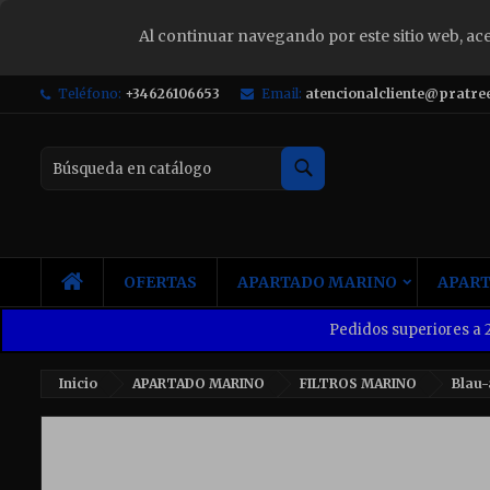
Al continuar navegando por este sitio web, ac
S
Teléfono:
+34626106653
Email:
atencionalcliente@pratre
Yo
Buscar
INICIO
OFERTAS
APARTADO MARINO
APART
Pedidos superiores a 2
Inicio
APARTADO MARINO
FILTROS MARINO
Blau-