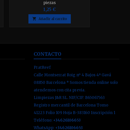
piezas
1,25 €

Añadir al carrito
CONTACTO
PratReef
Calle Montserrat Roig nº 4 Bajos 4ª Gavá
08850 Barcelona * Somos tienda online solo
atendemos con cita previa.
Limpiezas J&R SL. NIF/CIF: B65067563
Registro mercantil de Barcelona Tomo
41223 Folio 109 Hoja B-383160 Inscripción 1
Teléfono:
+34626106653
WhatsApp:
+34626106653