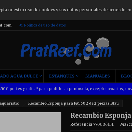
epta nuestro uso de cookies y sus datos personales de acuerdo co
ign in
ef.com
Política de uso de datos
u need to be logged in to save products in your wish list.
Cancel
Sign i
ADO AGUA DULCE
ESTANQUES
MANUALES
BLOG
50€ portes gratis. *para pedidos a península, excepto acuarios, roca
aquaristic
Recambio Esponja para FM 60 2 de 2 piezas Blau
Recambio Esponja 
Referencia
7700061BL
Marc