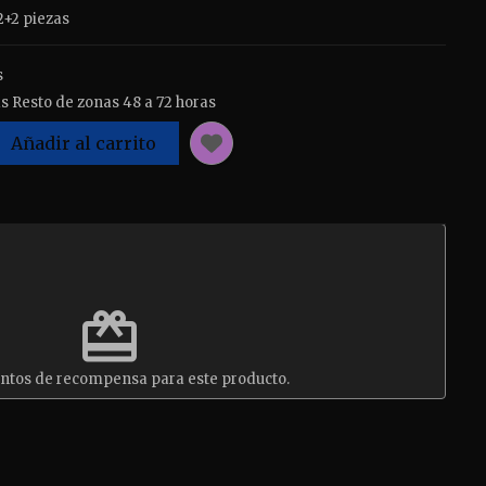
+2 piezas
s
s Resto de zonas 48 a 72 horas
Añadir al carrito
est
redeem
ntos de recompensa para este producto.