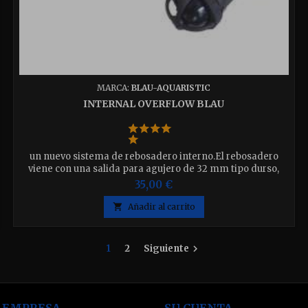
MARCA:
BLAU-AQUARISTIC
INTERNAL OVERFLOW BLAU
un nuevo sistema de rebosadero interno.El rebosadero
viene con una salida para agujero de 32 mm tipo durso,
suficiente para el retorno con una bomba de unos 2000 l/h.
35,00 €
La rejilla es extraible para una fácil limpieza.Entrada de
agua de 20 mm, con rosca de ½” para instalación de

Añadir al carrito
“Eductor o NanoFlo no incluidos” (foto).
1
2
Siguiente

 EMPRESA
SU CUENTA