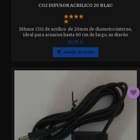
CO2 DIFUSOR ACRILICO 20 BLAU
Difusor CO2 de acrilico de 20mm de diametro interno,
ideal para acuarios hasta 60 cm de largo, su diseño
permite que se reparta mejor el CO2 y que el flujo barra
10,55 €
rapidamente el C02, facilitando una mejor disolucion del
gas en el agua.

Añadir al carrito