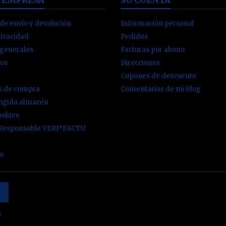
de envío y devolución
Información personal
rivacidad
Pedidos
 generales
Facturas por abono
os
Direcciones
Cupones de descuento
es de compra
Comentarios de mi blog
cogida almacén
ookies
 Responsable VERI*FACTU
io
s