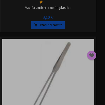
Vávula antiretorno de plastico
3,10 €

Añadir al carrito