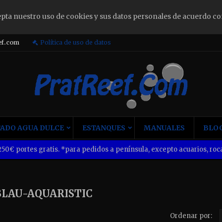
epta nuestro uso de cookies y sus datos personales de acuerdo co
ign in
ef.com
Política de uso de datos
u need to be logged in to save products in your wish list.
Cancel
Sign i
ADO AGUA DULCE
ESTANQUES
MANUALES
BLOG
50€ portes gratis. *para pedidos a península, excepto acuarios, roca
BLAU-AQUARISTIC
Ordenar por: