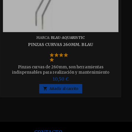
MARCA:
BLAU-AQUARISTIC
PINZAS CURVAS 260MM. BLAU
Pinzas curvas de 260mm, son herramientas
indispensables para realización y mantenimiento
de paisajes acuáticos, hay una herramienta distinta
10,50 €
específica para cada tarea del paisajismo acuático.
realizadas en acero inoxidable de calidad quirúrgica.

Añadir al carrito
CONTACTO