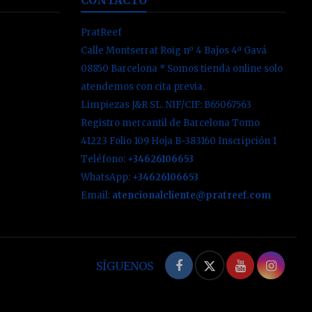
PratReef
Calle Montserrat Roig nº 4 Bajos 4ª Gavá
08850 Barcelona * Somos tienda online solo
atendemos con cita previa.
Limpiezas J&R SL. NIF/CIF: B65067563
Registro mercantil de Barcelona Tomo
41223 Folio 109 Hoja B-383160 Inscripción 1
Teléfono:
+34626106653
WhatsApp:
+34626106653
Email:
atencionalcliente@pratreef.com
Facebook
Twitter
YouTube
Inst
SÍGUENOS