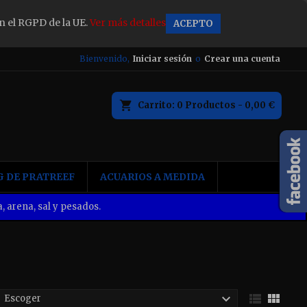
n el RGPD de la UE.
Ver más detalles
ACEPTO
×
Bienvenido,
Iniciar sesión
o
Crear una cuenta
Carrito
0
Productos -
0,00 €
n
 DE PRATREEF
ACUARIOS A MEDIDA
, arena, sal y pesados.



Escoger