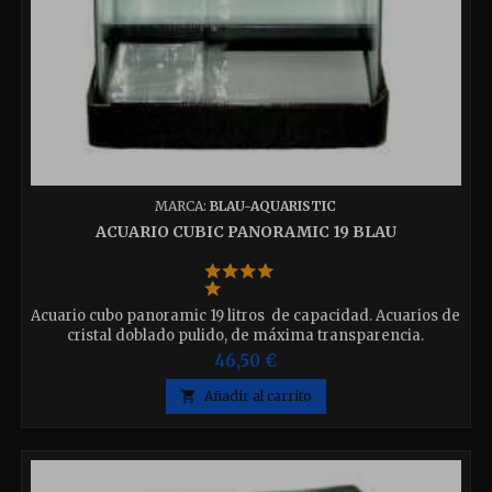
MARCA:
BLAU-AQUARISTIC
ACUARIO CUBIC PANORAMIC 19 BLAU
Acuario cubo panoramic 19 litros de capacidad. Acuarios de
cristal doblado pulido, de máxima transparencia.
medidas 25x25x30 cm
46,50 €

Añadir al carrito