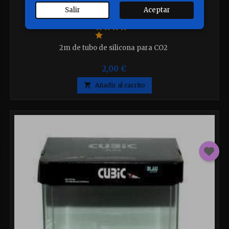
TUBO AIRE CO2 SILICONA 2M. BLAU
Salir
Aceptar
2m de tubo de silicona para CO2
2,00 €

Añadir al carrito