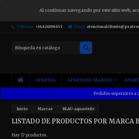
Al continuar navegando por este sitio web, ac
S
Teléfono:
+34626106653
Email:
atencionalcliente@pratre
Yo
Buscar
INICIO
OFERTAS
APARTADO MARINO
APART
Pedidos superiores a 2
Inicio
Marcas
BLAU-aquaristic
LISTADO DE PRODUCTOS POR MARCA 
Hay 17 productos.