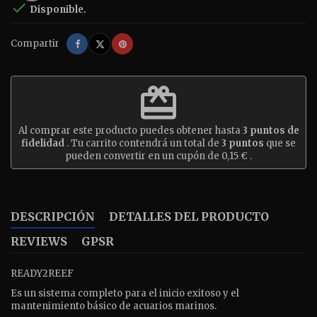

Disponible.
Compartir
Tuitear
Pinterest
Compartir
redeem
Al comprar este producto puedes obtener hasta
3
puntos de
fidelidad
. Tu carrito contendrá un total de
3
puntos
que se
pueden convertir en un cupón de
0,15 €
.
DESCRIPCIÓN
DETALLES DEL PRODUCTO
REVIEWS
GPSR
READY2REEF
Es un sistema completo para el inicio exitoso y el
mantenimiento básico de acuarios marinos.