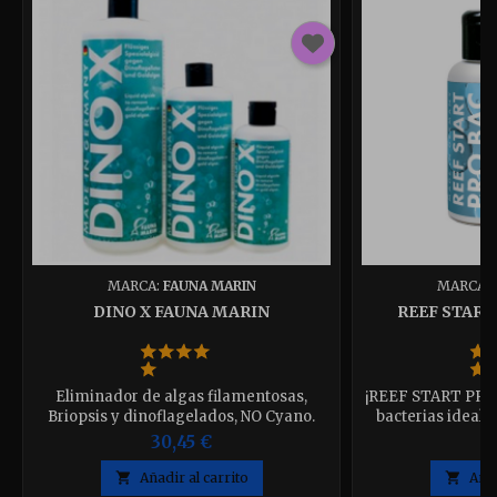
MARCA:
FAUNA MARIN
MARCA:
DINO X FAUNA MARIN
REEF START
Eliminador de algas filamentosas,
¡REEF START PRO B
Briopsis y dinoflagelados, NO Cyano.
bacterias ideal 
Disponible en 250ml-500ml-1000ml elija
envas
30,45 €
9
el que desee

Añadir al carrito

Añad