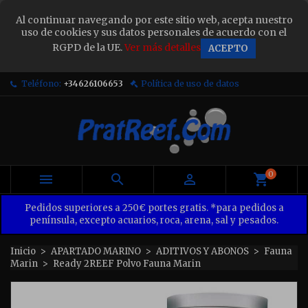
×
Al continuar navegando por este sitio web, acepta nuestro
Sign in
uso de cookies y sus datos personales de acuerdo con el
RGPD de la UE.
Ver más detalles
ACEPTO
You need to be logged in to save products in your
wish list.
Teléfono:
+34626106653
Política de uso de datos
Cancel
Sign in
0



Pedidos superiores a 250€ portes gratis. *para pedidos a
península, excepto acuarios, roca, arena, sal y pesados.
Inicio
APARTADO MARINO
ADITIVOS Y ABONOS
Fauna
Marin
Ready 2REEF Polvo Fauna Marin