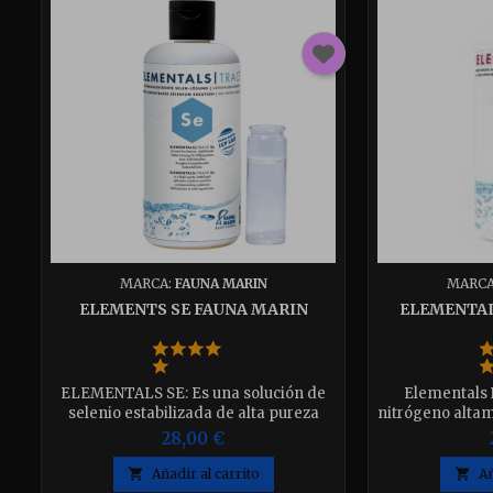
MARCA:
FAUNA MARIN
MARCA
ELEMENTS SE FAUNA MARIN
ELEMENTAL
ELEMENTALS SE: Es una solución de
Elementals 
selenio estabilizada de alta pureza
nitrógeno alta
utilizada para compensar las
acuarios de
28,00 €
deficiencias de selenio en acuarios de
compensación in
arrecife. envase de 250ml
de nitrógeno e

Añadir al carrito

Añ
consiste en un