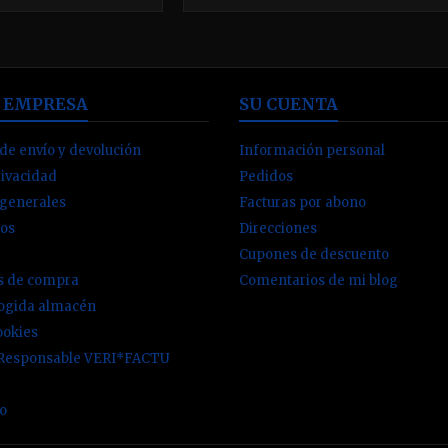
tes de una fuente de
partes no balanceadas. Disponible en
gánico e inorgánico.
envases de 500 - 1000 ml elija el que
desee.
 EMPRESA
SU CUENTA
de envío y devolución
Información personal
rivacidad
Pedidos
 generales
Facturas por abono
os
Direcciones
Cupones de descuento
es de compra
Comentarios de mi blog
cogida almacén
ookies
 Responsable VERI*FACTU
io