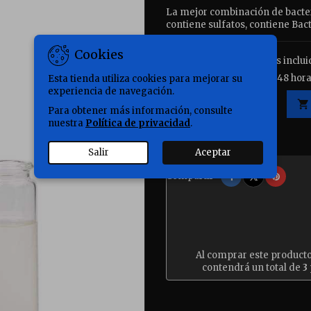
La mejor combinación de bacter
contiene sulfatos, contiene 
Cookies
38,90 €
Impuestos inclui
Entrega: península 24 a 48 hora
Esta tienda utiliza cookies para mejorar su
experiencia de navegación.
Cantidad

Para obtener más información, consulte
nuestra
Política de privacidad
.

Disponible.
Salir
Aceptar
Compartir
Tuitear
Pinter
Compartir
Al comprar este product
contendrá un total de
3