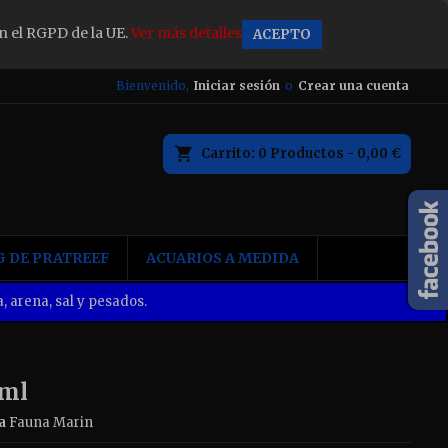
n el RGPD de la UE.
Ver más detalles
ACEPTO
×
Bienvenido,
Iniciar sesión
o
Crear una cuenta
Carrito
0
Productos -
0,00 €
n
 DE PRATREEF
ACUARIOS A MEDIDA
, arena, sal y pesados.
0ml
a
Fauna Marin