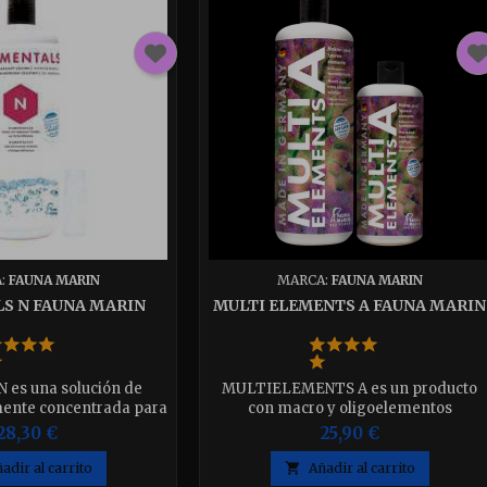
:
FAUNA MARIN
MARCA:
FAUNA MARIN
S N FAUNA MARIN
MULTI ELEMENTS A FAUNA MARIN
N es una solución de
MULTIELEMENTS A es un producto
mente concentrada para
con macro y oligoelementos
 agua salada para la
especiales desarrollado
28,30 €
25,90 €
dividual de los déficit
específicamente para el uso
xistentes.Elementals N
complementario con reactores de
adir al carrito

Añadir al carrito
a mezcla de nitrógeno y
calcio o métodos de adición de dos