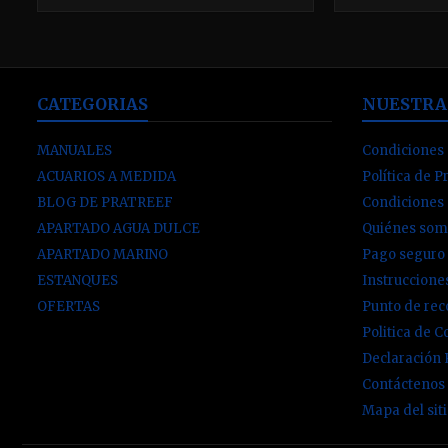
micronutrien
nitrógeno or
CATEGORIAS
NUESTRA
MANUALES
Condiciones 
ACUARIOS A MEDIDA
Política de P
BLOG DE PRATREEF
Condiciones
APARTADO AGUA DULCE
Quiénes som
APARTADO MARINO
Pago seguro
ESTANQUES
Instruccion
OFERTAS
Punto de re
Politica de C
Declaración
Contáctenos
Mapa del sit