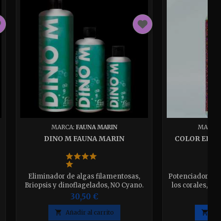
MARCA:
FAUNA MARIN
MARCA
DINO M FAUNA MARIN
COLOR ELEM
Eliminador de algas filamentosas,
Potenciador de c
Briopsis y dinoflagelados, NO Cyano.
los corales, au
Disponible en 250ml-500ml-1000ml
mejora el tejido
30,50 €
elija el que desee
efecto fluoresc
Disponible en 

Añadir al carrito

Aña
elija 