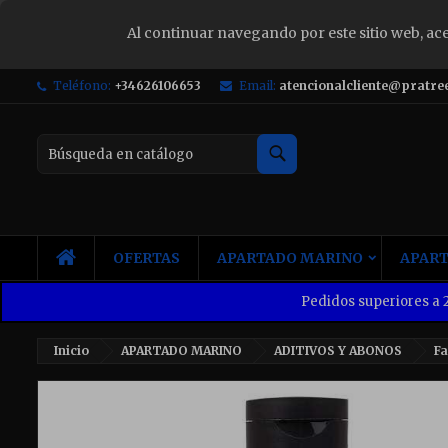
Al continuar navegando por este sitio web, ac
S
Teléfono:
+34626106653
Email:
atencionalcliente@pratre
Yo
Buscar
INICIO
OFERTAS
APARTADO MARINO
APART
Pedidos superiores a 2
Inicio
APARTADO MARINO
ADITIVOS Y ABONOS
F