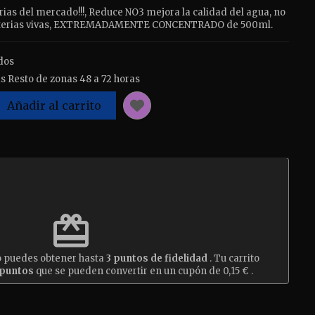
ias del mercado!!!, Reduce NO3 mejora la calidad del agua, no
Bacterias vivas, EXTREMADAMENTE CONCENTRADO de 500ml.
dos
s Resto de zonas 48 a 72 horas
Añadir al carrito
est
redeem
o puedes obtener hasta
3
puntos de fidelidad
. Tu carrito
puntos
que se pueden convertir en un cupón de
0,15 €
.