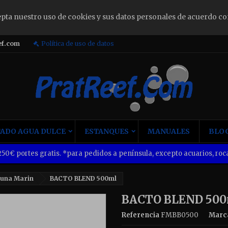
epta nuestro uso de cookies y sus datos personales de acuerdo co
ign in
ef.com
Política de uso de datos
u need to be logged in to save products in your wish list.
Cancel
Sign i
ADO AGUA DULCE
ESTANQUES
MANUALES
BLOG
50€ portes gratis. *para pedidos a península, excepto acuarios, roca
auna Marin
BACTO BLEND 500ml
BACTO BLEND 50
Referencia
FMBB0500
Marc