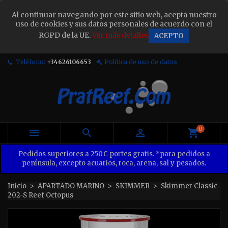
×
Al continuar navegando por este sitio web, acepta nuestro
Sign in
uso de cookies y sus datos personales de acuerdo con el
RGPD de la UE.
Ver más detalles
ACEPTO
You need to be logged in to save products in your
wish list.
Teléfono:
+34626106653
Política de uso de datos
Cancel
Sign in
0



Pedidos superiores a 250€ portes gratis. *para pedidos a
península, excepto acuarios, roca, arena, sal y pesados.
Inicio
APARTADO MARINO
SKIMMER
Skimmer Classic
202-S Reef Octopus