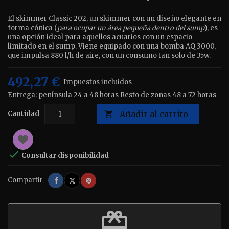
El skimmer Classic 202, un skimmer con un diseño elegante en
forma cónica (
para ocupar un área pequeña dentro del sump
), es
una opción ideal para aquellos acuarios con un espacio
limitado en el sump. Viene equipado con una bomba AQ 3000,
que impulsa 880 l/h de aire, con un consumo tan solo de 35w.
492,27 €
Impuestos incluidos
Entrega: península 24 a 48 horas Resto de zonas 48 a 72 horas
Añadir al carrito
Cantidad


Consultar disponibilidad
Compartir
Tuitear
Pinterest
Compartir
redeem