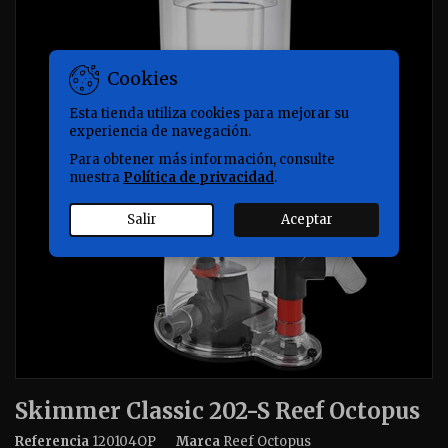
Cookies
Esta tienda utiliza cookies para mejorar su
experiencia de navegación.
Para obtener más información, consulte
nuestra
Política de privacidad
.
Salir
Aceptar
Skimmer Classic 202-S Reef Octopus
Referencia
120104OP
Marca
Reef Octopus