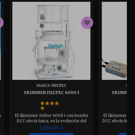
MARCA:
DELTEC
MAR
SKIMMER DELTEC 6000 I
SKIMMER 
o
El Skimmer Deltec 6000 i con bomba
El Skimmer Del
DCC electrónica, es la evolución del
DCC electrónica 
modelo ya conocido SC 3070/3070-
6000 litro 3800 
2.024,00 €
2.
S.para acuarios de 3000 a 6000 litros
por hora Con 