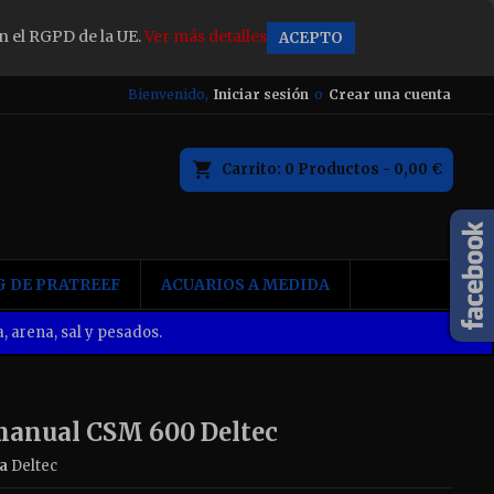
n el RGPD de la UE.
Ver más detalles
ACEPTO
×
Bienvenido,
Iniciar sesión
o
Crear una cuenta
Carrito
0
Productos -
0,00 €
n
 DE PRATREEF
ACUARIOS A MEDIDA
, arena, sal y pesados.
manual CSM 600 Deltec
a
Deltec