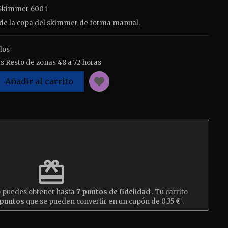
Skimmer 600 i
a de la copa del skimmer de forma manual.
dos
s Resto de zonas 48 a 72 horas
Añadir al carrito
est
redeem
o puedes obtener hasta
7
puntos de fidelidad
. Tu carrito
puntos
que se pueden convertir en un cupón de
0,35 €
.