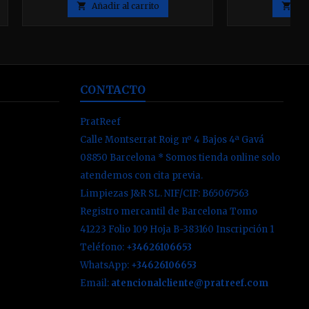
fabricación E

Añadir al carrito

Aña
36x
CONTACTO
PratReef
Calle Montserrat Roig nº 4 Bajos 4ª Gavá
08850 Barcelona * Somos tienda online solo
atendemos con cita previa.
Limpiezas J&R SL. NIF/CIF: B65067563
Registro mercantil de Barcelona Tomo
41223 Folio 109 Hoja B-383160 Inscripción 1
Teléfono:
+34626106653
WhatsApp:
+34626106653
Email:
atencionalcliente@pratreef.com