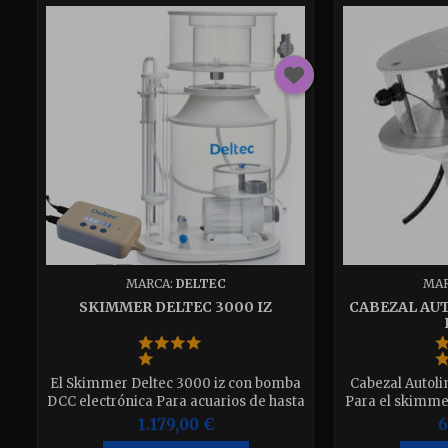
MARCA:
DELTEC
MAR
SKIMMER DELTEC 3000 IZ
CABEZAL AUT
El Skimmer Deltec 3000 iz con bomba
Cabezal Autoli
DCC electrónica Para acuarios de hasta
Para el skimme
3000 litro 1900 litros de aire aspirado
limpieza nueva
1.179,00 €
6
por hora Con Bomba electrónica de
menor altura pa