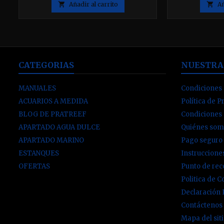
fabricación Europea. 24 Medidas,
diseño compact

Añadir al carrito

Añ
34x28x57cm.
alto rendimien
instalación en
de gabinete. E
limpieza puede
de su
CATEGORIAS
NUESTRA
MANUALES
Condiciones 
ACUARIOS A MEDIDA
Política de P
BLOG DE PRATREEF
Condiciones
APARTADO AGUA DULCE
Quiénes som
APARTADO MARINO
Pago seguro
ESTANQUES
Instruccion
OFERTAS
Punto de re
Politica de C
Declaración
Contáctenos
Mapa del sit