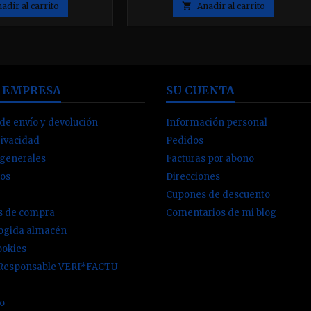
o de la nueva gama de
Stocking Luz (111 galones UK) El
adir al carrito

Añadir al carrito
to de Skimmers para su
MCE400 genera 350 lts de aire
 los diseños más cortos
l uso de una cabeza de
 aumentar la eficiencia
 Skimmer de...
 EMPRESA
SU CUENTA
de envío y devolución
Información personal
rivacidad
Pedidos
 generales
Facturas por abono
os
Direcciones
Cupones de descuento
es de compra
Comentarios de mi blog
cogida almacén
ookies
 Responsable VERI*FACTU
io