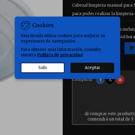
Cabezal limpieza manual para 
para poder realizar la limpiez
Cookies
76,00 €
Impuestos inclui
Esta tienda utiliza cookies para mejorar su
Entrega: península 24 a 48 hora
experiencia de navegación.
Cantidad

Para obtener más información, consulte
nuestra
Política de privacidad
.

Disponible.
Salir
Aceptar
Compartir
Tuitear
Pinter
Compartir
Al comprar este product
contendrá un total de
7