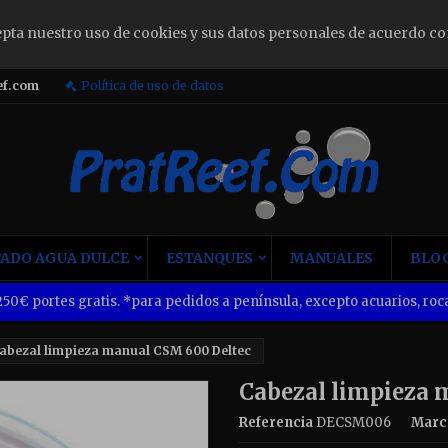
epta nuestro uso de cookies y sus datos personales de acuerdo co
ign in
ef.com
Política de uso de datos
u need to be logged in to save products in your wish list.
Cancel
Sign i
ADO AGUA DULCE
ESTANQUES
MANUALES
BLOG
50€ portes gratis. *para pedidos a península, excepto acuarios, roca
abezal limpieza manual CSM 600 Deltec
Cabezal limpieza 
Referencia
DECSM006
Marc