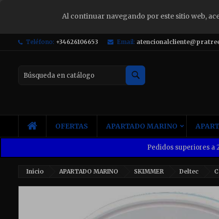
Al continuar navegando por este sitio web, ac
S
Teléfono:
+34626106653
Email:
atencionalcliente@pratre
Yo
Buscar
INICIO
OFERTAS
APARTADO MARINO
APART
Pedidos superiores a 2
Inicio
APARTADO MARINO
SKIMMER
Deltec
C