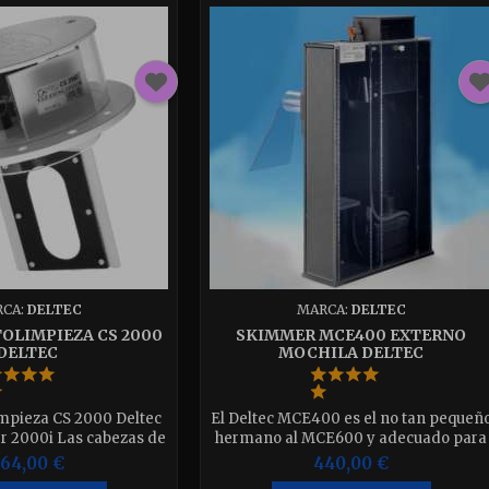
CA:
DELTEC
MARCA:
DELTEC
OLIMPIEZA CS 2000
SKIMMER MCE400 EXTERNO
DELTEC
MOCHILA DELTEC
mpieza CS 2000 Deltec
El Deltec MCE400 es el no tan pequeñ
r 2000i Las cabezas de
hermano al MCE600 y adecuado para
s incluyen un perfil de
acuarios de hasta - Stocking normal
64,00 €
440,00 €
ra caer en línea con el
400 lts (89 galones UK) 500lts