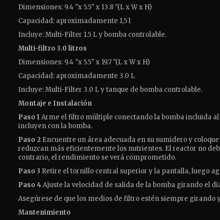
Dimensiones: 9.4 "x 5.5" x 13.8 "(L x W x H)
Capacidad: aproximadamente 1,5 l
Incluye: Multi-Filter 1.5 L y bomba controlable.
Multi-filtro 3.0 litros
Dimensiones: 9.4 "x 5.5" x 19.7 "(L x W x H)
Capacidad: aproximadamente 3.0 L
Incluye: Multi-Filter 3.0 L y tanque de bomba controlable.
Montaje e Instalación
Paso 1
Arme el filtro múltiple conectando la bomba incluida al 
incluyen con la bomba.
Paso 2
Encuentre un área adecuada en su sumidero y coloque e
reduzcan más eficientemente los nutrientes.
El reactor no deb
contrario, el rendimiento se verá comprometido.
Paso 3
Retire el tornillo central superior y la pantalla, luego a
Paso 4
Ajuste la velocidad de salida de la bomba girando el di
Asegúrese de que los medios de filtro estén siempre girando y
Mantenimiento