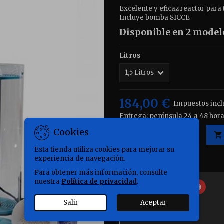
Excelente y eficaz reactor para
Incluye bomba SICCE
Disponible en 2 modelos
Litros
184,00 €
Impuestos incl
Entrega: península 24 a 48 hora
Cookies
Cantidad

Esta tienda utiliza cookies para mejorar su

Disponible.
experiencia de navegación.
Para obtener más información, consulte
nuestra
Política de privacidad
.
Compartir
Tuitear
Pinter
Compartir
Salir
Aceptar