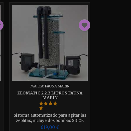
MARCA:
FAUNA MARIN
ZEOMATIC 2 2.2 LITROS FAUNA
MARIN
Sistema automatizado para agitar las
zeolitas, incluye dos bombas SICCE
para su correcto funcionamiento.
619,00 €