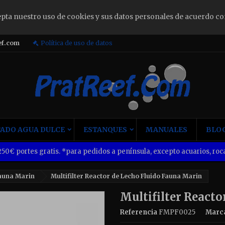
epta nuestro uso de cookies y sus datos personales de acuerdo co
ign in
ef.com
Política de uso de datos
u need to be logged in to save products in your wish list.
Cancel
Sign i
ADO AGUA DULCE
ESTANQUES
MANUALES
BLOG
50€ portes gratis. *para pedidos a península, excepto acuarios, roca
auna Marin
Multifilter Reactor de Lecho Fluido Fauna Marin
Multifilter React
Referencia
FMPF0025
Marc