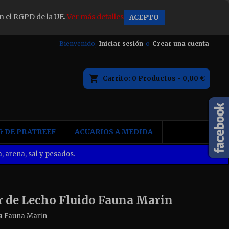
n el RGPD de la UE.
Ver más detalles
ACEPTO
×
Bienvenido,
Iniciar sesión
o
Crear una cuenta
Carrito
0
Productos -
0,00 €
n
 DE PRATREEF
ACUARIOS A MEDIDA
, arena, sal y pesados.
or de Lecho Fluido Fauna Marin
a
Fauna Marin