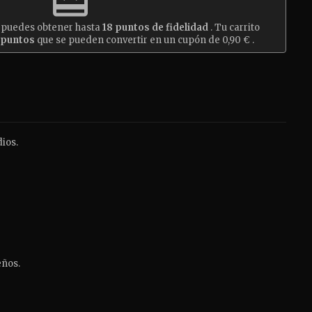
redeem
 puedes obtener hasta
18
puntos de fidelidad
. Tu carrito
puntos
que se pueden convertir en un cupón de
0,90 €
.
ios.
eños.