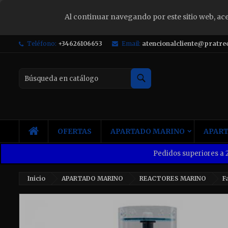
Al continuar navegando por este sitio web, ac
S
Teléfono:
+34626106653
Email:
atencionalcliente@pratre
Yo
Buscar
INICIO
OFERTAS
APARTADO MARINO
APART
Pedidos superiores a 2
Inicio
APARTADO MARINO
REACTORES MARINO
F