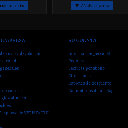
alto el pH del agua.
adir al carrito

Añadir al carrito
 EMPRESA
SU CUENTA
de envío y devolución
Información personal
rivacidad
Pedidos
 generales
Facturas por abono
os
Direcciones
Cupones de descuento
es de compra
Comentarios de mi blog
cogida almacén
ookies
 Responsable VERI*FACTU
io