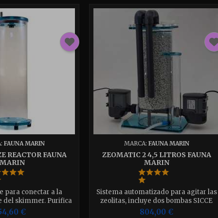
:
FAUNA MARIN
MARCA:
FAUNA MARIN
ZE REACTOR FAUNA
ZEOMATIC 2 4,5 LITROS FAUNA
MARIN
MARIN
re para conectar a la
Sistema automatizado para agitar las
e del skimmer. Purifica
zeolitas, incluye dos bombas SICCE
uce el CO2 y mantiene
para su correcto funcionamiento.
54,60 €
804,00 €