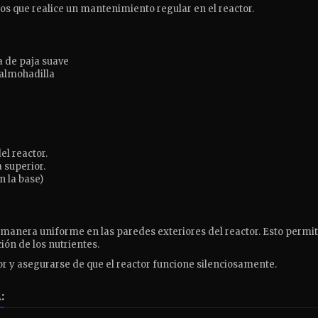
s que realice un mantenimiento regular en el reactor.
a de paja suave
 almohadilla
el reactor.
a superior.
n la base)
manera uniforme en las paredes exteriores del reactor.
Esto permit
ón de los nutrientes.
ctor y asegurarse de que el reactor funcione silenciosamente.
: