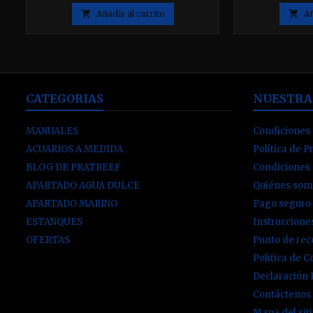
constante y alto el pH del agua. Skim
constante y 
Breeze Reactor Set 1 Litro es perfecto

Añadir al carrito

Añ
para acuarios de hasta 750 L.
CATEGORIAS
NUESTRA
MANUALES
Condiciones 
ACUARIOS A MEDIDA
Política de P
BLOG DE PRATREEF
Condiciones
APARTADO AGUA DULCE
Quiénes som
APARTADO MARINO
Pago seguro
ESTANQUES
Instruccion
OFERTAS
Punto de re
Politica de C
Declaración
Contáctenos
Mapa del sit