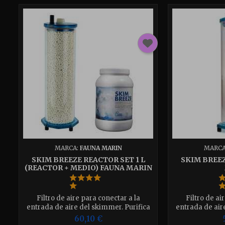
MARCA:
FAUNA MARIN
MARCA
SKIM BREEZE REACTOR SET 1 L
SKIM BREE
(REACTOR + MEDIO) FAUNA MARIN
Filtro de aire para conectar a la
Filtro de ai
entrada de aire del skimmer. Purifica
entrada de air
el aire, reduce el CO2 y mantiene
el aire, red
60,10 €