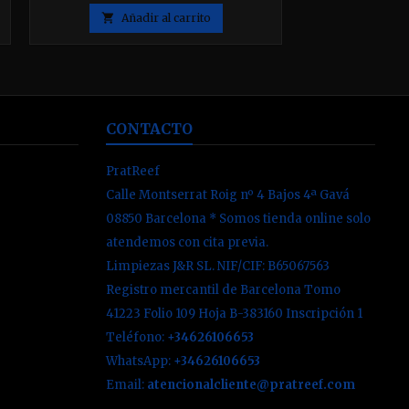

Añadir al carrito
CONTACTO
PratReef
Calle Montserrat Roig nº 4 Bajos 4ª Gavá
08850 Barcelona * Somos tienda online solo
atendemos con cita previa.
Limpiezas J&R SL. NIF/CIF: B65067563
Registro mercantil de Barcelona Tomo
41223 Folio 109 Hoja B-383160 Inscripción 1
Teléfono:
+34626106653
WhatsApp:
+34626106653
Email:
atencionalcliente@pratreef.com