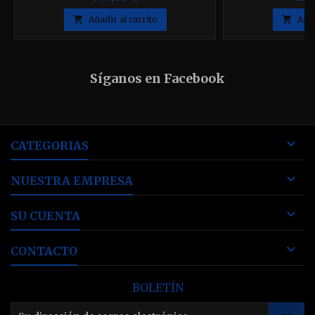
mantiene autom
correcto, elimin

Añadir al carrito

Añad
ajustar las tasas 
necesidad de un
Disponible en
acuarios de hasta 
Síganos en Facebook
qu

CATEGORIAS

NUESTRA EMPRESA

SU CUENTA

CONTACTO
BOLETÍN