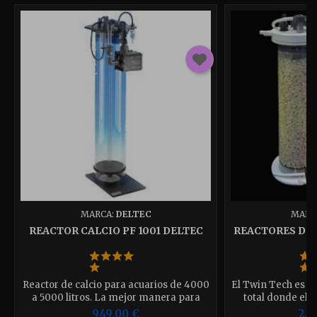
MARCA:
DELTEC
MARC
REACTOR CALCIO PF 1001 DELTEC
REACTORES DE 
D
Reactor de calcio para acuarios de 4000
El Twin Tech es un
a 5000 litros. La mejor manera para
total donde el a
mantener tus parámetros más estables.
completamente 
949,00 €
2.0