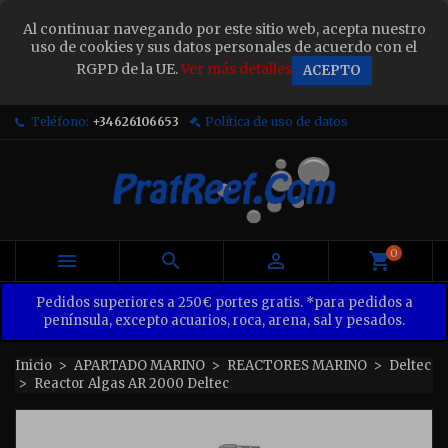
×
Al continuar navegando por este sitio web, acepta nuestro
Sign in
uso de cookies y sus datos personales de acuerdo con el
RGPD de la UE.
Ver más detalles
ACEPTO
You need to be logged in to save products in your
wish list.
Teléfono:
+34626106653
Política de uso de datos
Cancel
Sign in
0



Pedidos superiores a 250€ portes gratis. *para pedidos a
península, excepto acuarios, roca, arena, sal y pesados.
Inicio
APARTADO MARINO
REACTORES MARINO
Deltec
Reactor Algas AR 2000 Deltec