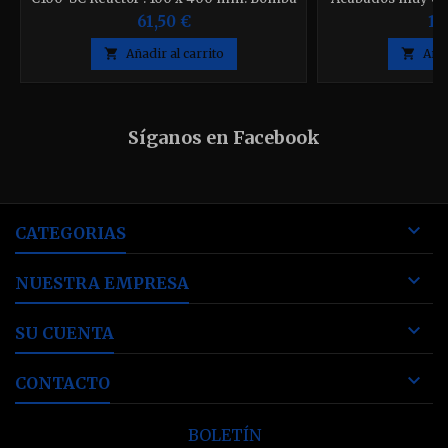
: No Uso : Interno, como segunda cámara
muy actual, sin
61,50 €
11
estridentes, a
difusor que ge

Añadir al carrito

Añad
mover de la mejor 
pellets, sin
Síganos en Facebook

CATEGORIAS

NUESTRA EMPRESA

SU CUENTA

CONTACTO
BOLETÍN