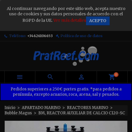
×
Al continuar navegando por este sitio web, acepta nuestro
Sign in
uso de cookies y sus datos personales de acuerdo con el
RGPD de la UE.
Ver más detalles
ACEPTO
You need to be logged in to save products in your
wish list.
Teléfono:
+34626106653
Política de uso de datos
Cancel
Sign in
0



Pedidos superiores a 250€ portes gratis. *para pedidos a
península, excepto acuarios, roca, arena, sal y pesados.
Inicio
APARTADO MARINO
REACTORES MARINO
Bubble Magus
BM, REACTOR AUXILIAR DE CALCIO C120-SC