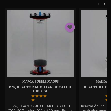
<
>
MARCA:
BUBBLE MAGUS
MARCA:
B
BM, REACTOR AUXILIAR DE CALCIO
REACTOR DE BI
C100-SC
BM, REACTOR AUXILIAR DE CALCIO
Reactor de Bio Pell
C100-SC Reactor : 100 x 400 mm. Bomba
Acabados muy cor