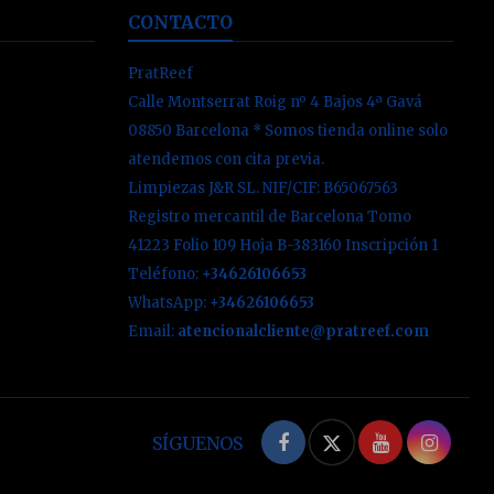
CONTACTO
PratReef
Calle Montserrat Roig nº 4 Bajos 4ª Gavá
08850 Barcelona * Somos tienda online solo
atendemos con cita previa.
Limpiezas J&R SL. NIF/CIF: B65067563
Registro mercantil de Barcelona Tomo
41223 Folio 109 Hoja B-383160 Inscripción 1
Teléfono:
+34626106653
WhatsApp:
+34626106653
Email:
atencionalcliente@pratreef.com
Facebook
Twitter
YouTube
Inst
SÍGUENOS