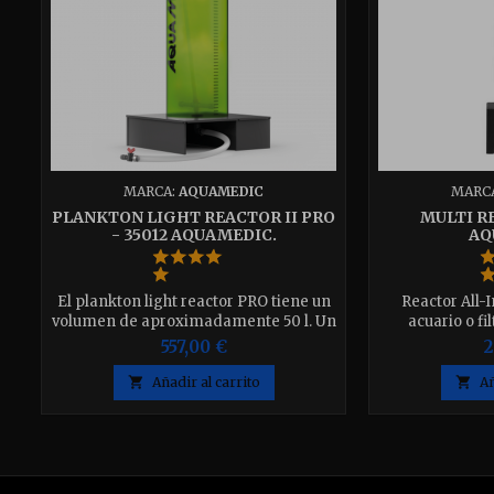
MARCA:
AQUAMEDIC
MARC
PLANKTON LIGHT REACTOR II PRO
MULTI RE
- 35012 AQUAMEDIC.
AQ
El plankton light reactor PRO tiene un
Reactor All-
volumen de aproximadamente 50 l. Un
acuario o fi
sistema sencillo para producir
altamente eficie
557,00 €
2
plancton en la cadena alimentaria
de agua que 
natural.
filtración e

Añadir al carrito

Añ
a