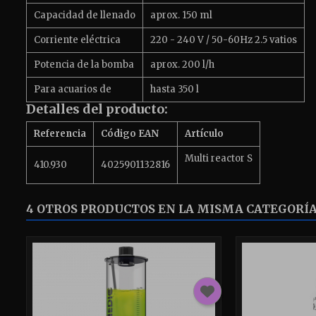
Capacidad de llenado
aprox. 150 ml
Corriente eléctrica
220 - 240 V / 50-60Hz 2.5 vatios
Potencia de la bomba
aprox. 200 l/h
Para acuarios de
hasta 350 l
Detalles del producto:
Referencia
Código EAN
Artículo
Multi reactor S
410.930
4025901132816
4 OTROS PRODUCTOS EN LA MISMA CATEGORÍA