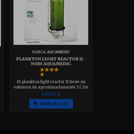
MARCA:
AQUAMEDIC
PLANKTON LIGHT REACTOR II -
35010 AQUAMEDIC.
El plankton light reactor II tiene un
volumen de aproximadamente 5 l. Un
o
sistema sencillo para producir
149,00 €
plancton en la cadena alimentaria
natural.

Añadir al carrito