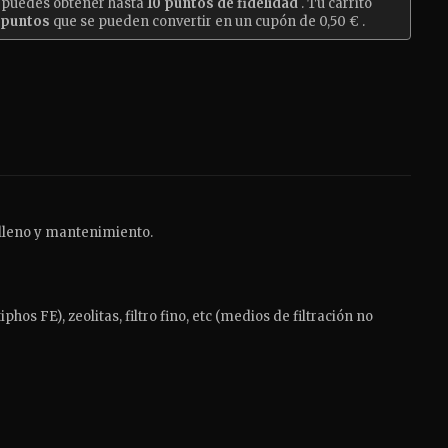
 puedes obtener hasta
10
puntos de fidelidad
. Tu carrito
puntos
que se pueden convertir en un cupón de
0,50 €
.
elleno y mantenimiento.
os FE), zeolitas, filtro fino, etc (medios de filtración no