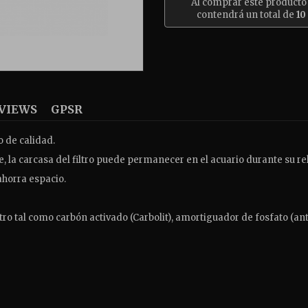
Al comprar este producto
contendrá un total de
10
VIEWS
GPSR
o de calidad.
, la carcasa del filtro puede permanecer en el acuario durante su r
ahorra espacio.
o tal como carbón activado (Carbolit), amortiguador de fosfato (antiph