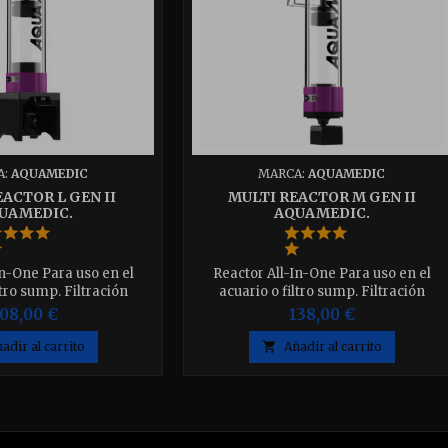
A:
AQUAMEDIC
MARCA:
AQUAMEDIC
ACTOR L GEN II
MULTI REACTOR M GEN II
UAMEDIC.
AQUAMEDIC.
In-One Para uso en el
Reactor All-In-One Para uso en el
ltro sump. Filtración
acuario o filtro sump. Filtración
nte debido al alto flujo
altamente eficiente debido al alto fluj
08,00 €
138,00 €
atraviesa su medio de
de agua que atraviesa su medio de
legido. Flujo de agua
filtración elegido. Flujo de agua
adir al carrito

Añadir al carrito
justable.
ajustable.