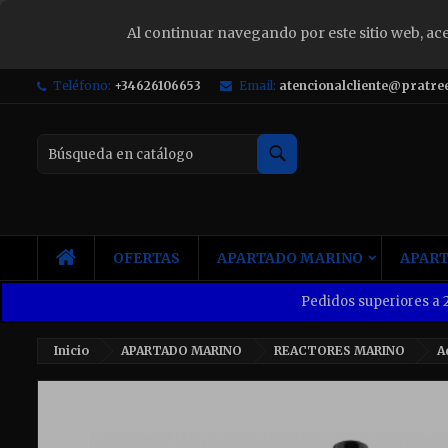
Al continuar navegando por este sitio web, ac
S
Teléfono:
+34626106653
Email:
atencionalcliente@pratre
Yo
Buscar
INICIO
OFERTAS
APARTADO MARINO
APART
Pedidos superiores a 2
Inicio
APARTADO MARINO
REACTORES MARINO
A