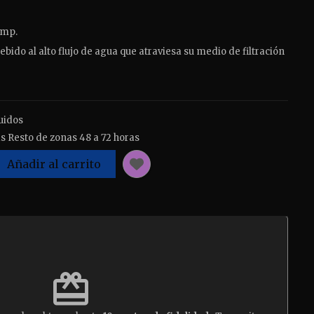
ump.
ebido al alto flujo de agua que atraviesa su medio de filtración
uidos
s Resto de zonas 48 a 72 horas
Añadir al carrito
est
redeem