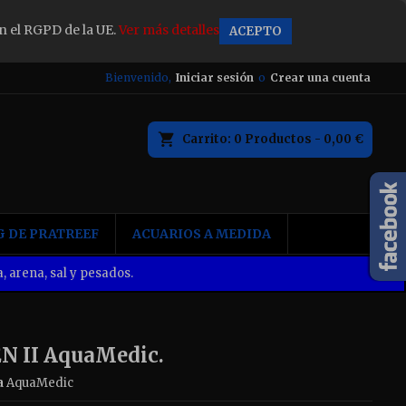
n el RGPD de la UE.
Ver más detalles
ACEPTO
×
Bienvenido,
Iniciar sesión
o
Crear una cuenta
Carrito
0
Productos -
0,00 €
n
 DE PRATREEF
ACUARIOS A MEDIDA
, arena, sal y pesados.
EN II AquaMedic.
a
AquaMedic