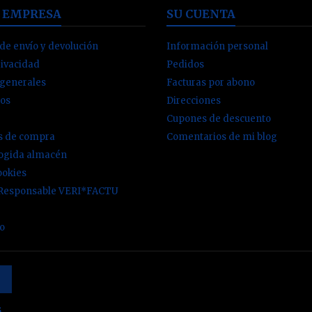
 EMPRESA
SU CUENTA
de envío y devolución
Información personal
rivacidad
Pedidos
 generales
Facturas por abono
os
Direcciones
Cupones de descuento
es de compra
Comentarios de mi blog
cogida almacén
ookies
 Responsable VERI*FACTU
io
s