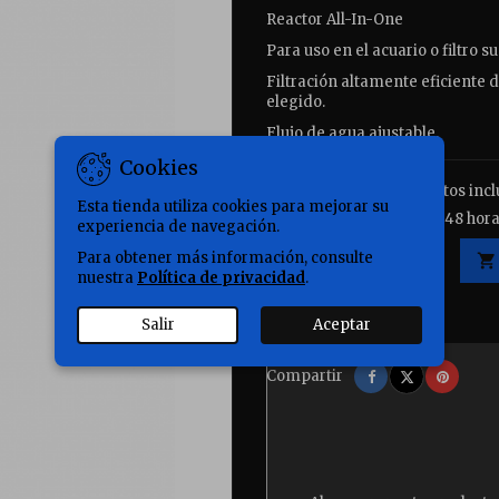
Reactor All-In-One
Para uso en el acuario o filtro s
Filtración altamente eficiente d
elegido.
Flujo de agua ajustable.
Cookies
100,00 €
Impuestos incl
Esta tienda utiliza cookies para mejorar su
Entrega: península 24 a 48 hora
experiencia de navegación.
Para obtener más información, consulte
Cantidad

nuestra
Política de privacidad
.

Disponible.
Salir
Aceptar
Compartir
Tuitear
Pinter
Compartir