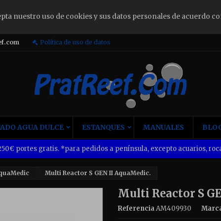
epta nuestro uso de cookies y sus datos personales de acuerdo co
ign in
ef.com
Política de uso de datos
u need to be logged in to save products in your wish list.
Cancel
Sign i
ADO AGUA DULCE
ESTANQUES
MANUALES
BLOG
50€ portes gratis. *para pedidos a península, excepto acuarios, roca
quaMedic
Multi Reactor S GEN II AquaMedic.
Multi Reactor S G
Referencia
AM409930
Marc