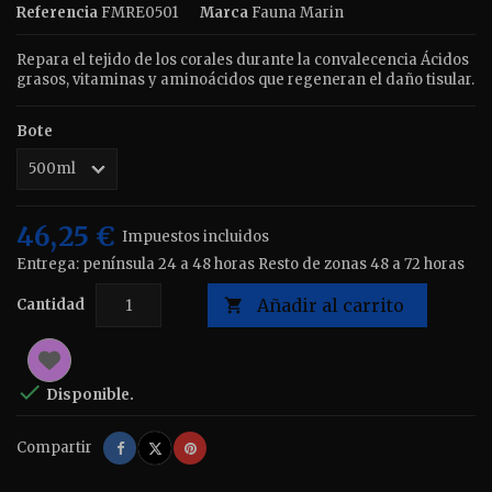
Referencia
FMRE0501
Marca
Fauna Marin
Repara el tejido de los corales durante la convalecencia Ácidos
grasos, vitaminas y aminoácidos que regeneran el daño tisular.
Bote
46,25 €
Impuestos incluidos
Entrega: península 24 a 48 horas Resto de zonas 48 a 72 horas
Añadir al carrito
Cantidad


Disponible.
Compartir
Tuitear
Pinterest
Compartir