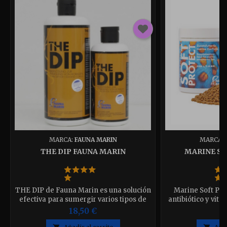
MARCA:
FAUNA MARIN
MARCA:
THE DIP FAUNA MARIN
MARINE SO
THE DIP de Fauna Marin es una solución
Marine Soft Pro
efectiva para sumergir varios tipos de
antibiótico y vita
corales para limpiarlos. También ayuda
enfermedades Di
18,50 €
1
a la aclimatación de nuevos
de 100ml "65g." y 
especímenes para el acuario
que