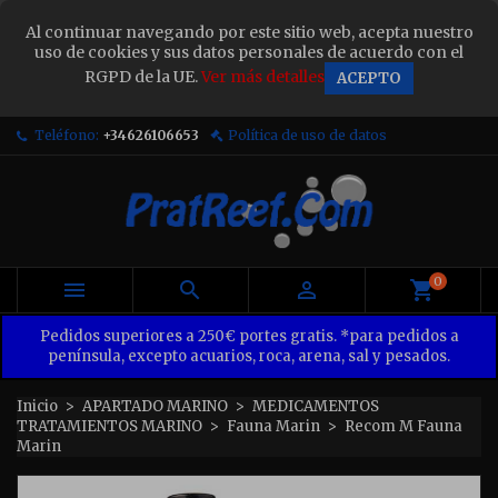
×
Al continuar navegando por este sitio web, acepta nuestro
Sign in
uso de cookies y sus datos personales de acuerdo con el
RGPD de la UE.
Ver más detalles
ACEPTO
You need to be logged in to save products in your
wish list.
Teléfono:
+34626106653
Política de uso de datos
Cancel
Sign in
0



Pedidos superiores a 250€ portes gratis. *para pedidos a
península, excepto acuarios, roca, arena, sal y pesados.
Inicio
APARTADO MARINO
MEDICAMENTOS
TRATAMIENTOS MARINO
Fauna Marin
Recom M Fauna
Marin