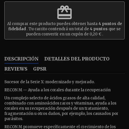
redeem
Al comprar este producto puedes obtener hasta
4
puntos de
fidelidad
. Tu carrito contendrá un total de
4
puntos
que se
pueden convertir en un cupón de
0,20 €
.
DESCRIPCIÓN
DETALLES DEL PRODUCTO
REVIEWS
GPSR
Sucesor de la Serie X: modernizado y mejorado.
RECON M — Ayuda a los corales durante la recuperación
Un complejo selecto de ácidos grasos de alta calidad,
combinado con aminoácidos raros y vitaminas, ayuda a los
corales en su recuperación después de un tratamiento,
fragmentación u otros daños, por ejemplo, los causados
por
par
á
sitos.
RECON M promueve específicamente el crecimiento de los