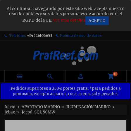
×
Al continuar navegando por este sitio web, acepta nuestro
Sign in
uso de cookies y sus datos personales de acuerdo con el
RGPD de la UE.
Ver más detalles
ACEPTO
You need to be logged in to save products in your
wish list.
Teléfono:
+34626106653
Política de uso de datos
Cancel
Sign in
0



Pedidos superiores a 250€ portes gratis. *para pedidos a
península, excepto acuarios, roca, arena, sal y pesados.
Inicio
APARTADO MARINO
ILUMINACIÓN MARINO
Jebao
Jecod, SQL 50MW