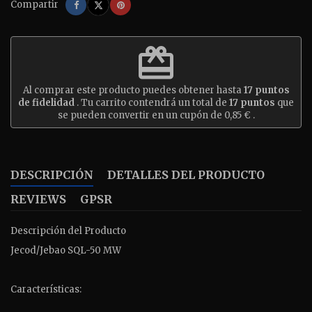
Compartir
Tuitear
Pinterest
Compartir
redeem
Al comprar este producto puedes obtener hasta
17
puntos
de fidelidad
. Tu carrito contendrá un total de
17
puntos
que
se pueden convertir en un cupón de
0,85 €
.
DESCRIPCIÓN
DETALLES DEL PRODUCTO
REVIEWS
GPSR
Descripción del Producto
Jecod/Jebao SQL-50 MW
Características: