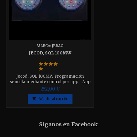
MARCA:
JEBAO
JECOD, SQL 100MW
Jecod, SQL 100MW Programación
sencilla mediante control por app - App
gratuita (iOS y Android) 6 canales de
252,00 €
color ajustables individualmente -
Conexión WLAN + Bluetooth Ventilación

Añadir al carrito
activa y silenciosa Incluye brazo
regulable
Síganos en Facebook