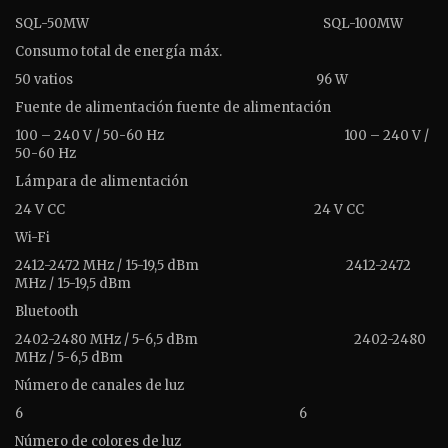
SQL-50MW
SQL-100MW
Consumo total de energía máx.
50 vatios
96 W
Fuente de alimentación fuente de alimentación
100 – 240 V / 50-60 Hz
100 – 240 V /
50-60 Hz
Lámpara de alimentación
24 V CC
24 V CC
Wi-Fi
2412-2472 MHz / 15-19,5 dBm
2412-2472
MHz / 15-19,5 dBm
Bluetooth
2402-2480 MHz / 5-6,5 dBm
2402-2480
MHz / 5-6,5 dBm
Número de canales de luz
6
6
Número de colores de luz