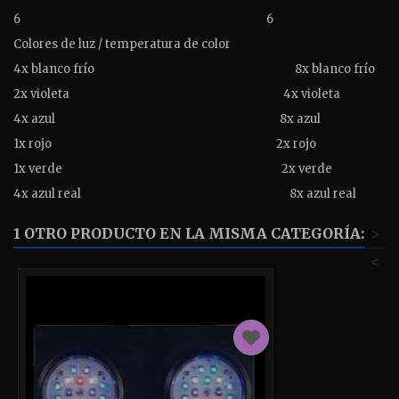
6
6
Colores de luz / temperatura de color
4x blanco frío
8x blanco frío
2x violeta
4x violeta
4x azul
8x azul
1x rojo
2x rojo
1x verde
2x verde
4x azul real
8x azul real
1 OTRO PRODUCTO EN LA MISMA CATEGORÍA:
>
<