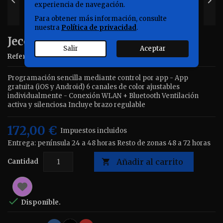


experiencia de navegación.
Para obtener más información, consulte
nuestra
Política de privacidad
.
Jecod, SQL 50MW
Salir
Aceptar
Referencia
JESQL050
Marca
Jebao
Programación sencilla mediante control por app - App
gratuita (iOS y Android) 6 canales de color ajustables
individualmente - Conexión WLAN + Bluetooth Ventilación
activa y silenciosa Incluye brazo regulable
172,00 €
Impuestos incluidos
Entrega: península 24 a 48 horas Resto de zonas 48 a 72 horas
Añadir al carrito
Cantidad


Disponible.