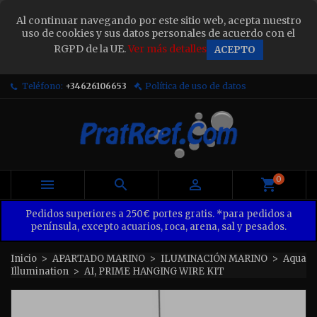
×
Al continuar navegando por este sitio web, acepta nuestro
Sign in
uso de cookies y sus datos personales de acuerdo con el
RGPD de la UE.
Ver más detalles
ACEPTO
You need to be logged in to save products in your
wish list.
Teléfono:
+34626106653
Política de uso de datos
Cancel
Sign in
0



Pedidos superiores a 250€ portes gratis. *para pedidos a
península, excepto acuarios, roca, arena, sal y pesados.
Inicio
APARTADO MARINO
ILUMINACIÓN MARINO
Aqua
Illumination
AI, PRIME HANGING WIRE KIT