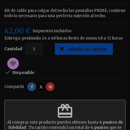
Kit de cable para colgar del techo las pantallas PRIME, contiene
todo lo necesario para una perfecta sujeción al techo.
42,00 €
Impuestos incluidos
Entrega: península 24 a 48 horas Resto de zonas 48 a 72 horas
Añadir al carrito
Cantidad


Disponible.
Compartir
Tuitear
Pinterest
Compartir
redeem
Al comprar este producto puedes obtener hasta
4
puntos de
fidelidad
. Tu carrito contendrá un total de
4
puntos
que se