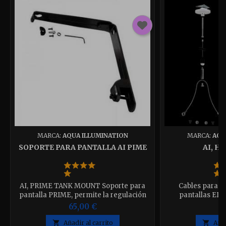
MARCA:
AQUA ILLUMINATION
MARCA:
AQU
SOPORTE PARA PANTALLA AI PIME
AI, H
AI, PRIME TANK MOUNT Soporte para
Cables para co
pantalla PRIME, permite la regulación
pantallas EDG
angular Disponible en color Negro.
65,00 €
5

Añadir al carrito

Añad