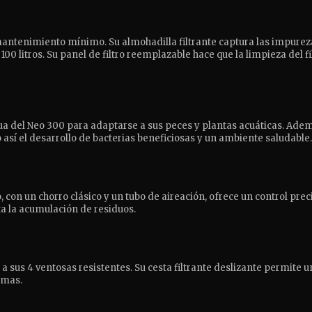
 mantenimiento mínimo. Su almohadilla filtrante captura las impurez
 100 litros. Su panel de filtro reemplazable hace que la limpieza del
ua del Neo 300 para adaptarse a sus peces y plantas acuáticas. Ademá
sí el desarrollo de bacterias beneficiosas y un ambiente saludable.
 con un chorro clásico y un tubo de aireación, ofrece un control prec
ta la acumulación de residuos.
as a sus 4 ventosas resistentes. Su cesta filtrante deslizante perm
emas.