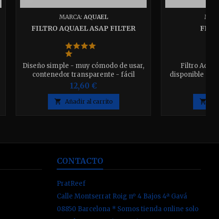
MARCA:
AQUAEL
MAR
FILTRO AQUAEL ASAP FILTER
FILT
Diseño simple - muy cómodo de usar,
Filtro Aqua
contenedor transparente - fácil
disponible en 
control del nivel de contaminación del
1000 y el 150
12,60 €
medio filtrante, motor moderno y de
ahorro de energía. Disponible en 3

Añadir al carrito

Aña
modelos elija el que desee.
CONTACTO
PratReef
Calle Montserrat Roig nº 4 Bajos 4ª Gavá
08850 Barcelona * Somos tienda online solo