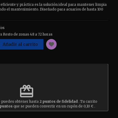
n eficiente y práctica es la solución ideal para mantener limpia
ndo el mantenimiento. Diseñado para acuarios de hasta 100
dos
s Resto de zonas 48 a 72 horas
Añadir al carrito
est
redeem
o puedes obtener hasta
2
puntos de fidelidad
. Tu carrito
puntos
que se pueden convertir en un cupón de
0,10 €
.