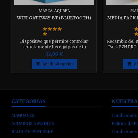
MARCA:
AQUAEL
MAR
WIFI GATEWAY BT (BLUETOOTH)
MEDIA PACK
Dispositivo que permite controlar
Recambio del m
remotamente los equipos de tu
Pack FZN PRO 
acuario. Permite modificar y verificar
32,00 €
la configuración de filtración,
iluminación y calefacción desde

Añadir al carrito

Añ
cualquier lugar del mundo, solo con
acceso a internet.
CATEGORIAS
NUESTRA
MANUALES
Condiciones 
ACUARIOS A MEDIDA
Política de P
BLOG DE PRATREEF
Condiciones