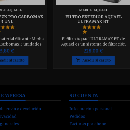
CA:
AQUAEL
MARCA:
AQUAEL
 FZN PRO CARBOMAX
FILTRO EXTERIOR AQUAEL
3 UNI.
ULTRAMAX BT
aterial filtrante Media
El filtro Aquael ULTRAMAX BT de
Carbomax 3 unidades.
Aquael es un sistema de filtración
exterior avanzado, diseñado para
5,80 €
228,00 €
acuarios medianos y grandes, que
garantiza agua limpia y saludable
adir al carrito

Añadir al carrito
mediante una filtración mecánica y
biológica eficiente.
 EMPRESA
SU CUENTA
de envío y devolución
Información personal
rivacidad
Pedidos
 generales
Facturas por abono