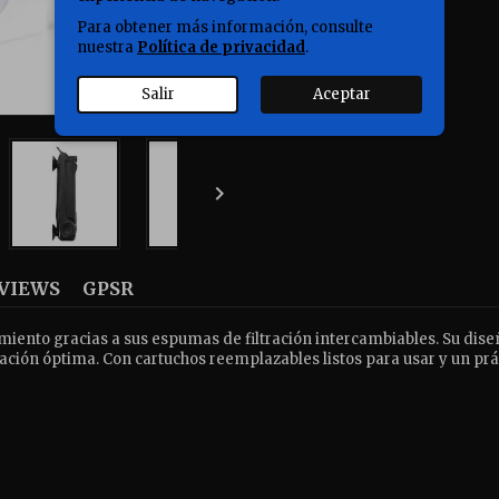
Para obtener más información, consulte
nuestra
Política de privacidad
.
Salir
Aceptar

VIEWS
GPSR
dimiento gracias a sus espumas de filtración intercambiables. Su dis
ción óptima. Con cartuchos reemplazables listos para usar y un práct