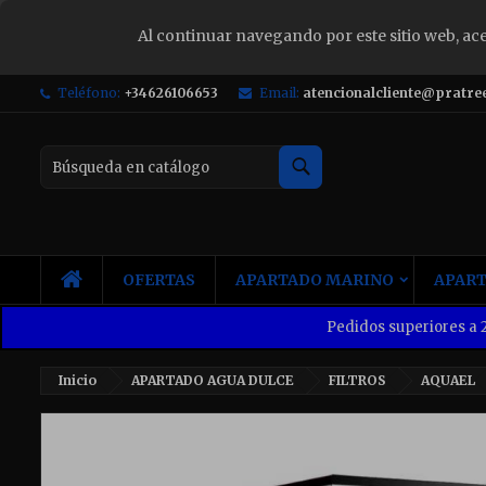
Al continuar navegando por este sitio web, ac
S
Teléfono:
+34626106653
Email:
atencionalcliente@pratre
Yo
Buscar
INICIO
OFERTAS
APARTADO MARINO
APART
Pedidos superiores a 2
Inicio
APARTADO AGUA DULCE
FILTROS
AQUAEL