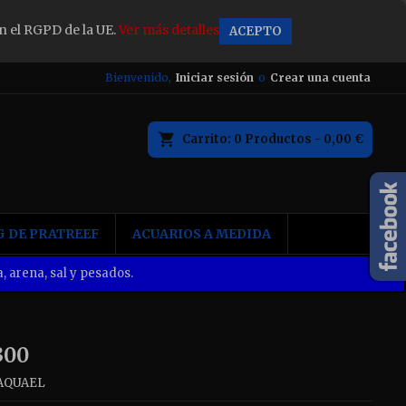
n el RGPD de la UE.
Ver más detalles
ACEPTO
×
Bienvenido,
Iniciar sesión
o
Crear una cuenta
Carrito
0
Productos -
0,00 €
n
 DE PRATREEF
ACUARIOS A MEDIDA
, arena, sal y pesados.
300
AQUAEL