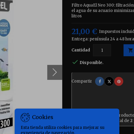
Filtro AquaEl Neo 300: filtració
el agua de su acuario minimiza
litros
21,00 €
Impuestos inclui
Entrega: península 24 a 48 hora
Cantidad


Disponible.
Compartir
Tuitear
Pinter
Compartir
Al comprar este product
Cookies
contendrá un total de
2
Esta tienda utiliza cookies para mejorar su
experiencia de navegación.