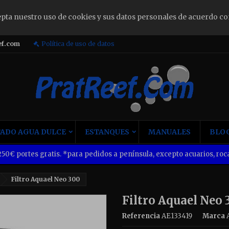
epta nuestro uso de cookies y sus datos personales de acuerdo co
ign in
ef.com
Política de uso de datos
u need to be logged in to save products in your wish list.
Cancel
Sign i
ADO AGUA DULCE
ESTANQUES
MANUALES
BLOG
50€ portes gratis. *para pedidos a península, excepto acuarios, roca
Filtro Aquael Neo 300
Filtro Aquael Neo 
Referencia
AE133419
Marca