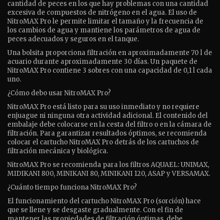
cantidad de peces en los que hay problemas con una cantidad
excesiva de compuestos de nitrógeno en el agua. El uso de
NitroMAX Pro le permite limitar el tamaño y la frecuencia de
los cambios de agua y mantiene los parámetros de agua de
peces adecuados y seguros en el tanque.
Una bolsita proporciona filtración en aproximadamente 70 l de
acuario durante aproximadamente 30 días. Un paquete de
NitroMAX Pro contiene 3 sobres con una capacidad de 0,1 l cada
uno.
¿Cómo debo usar NitroMAX Pro?
NitroMAX Pro está listo para su uso inmediato y no requiere
enjuague ni ninguna otra actividad adicional. El contenido del
embalaje debe colocarse en la cesta del filtro o en la cámara de
filtración. Para garantizar resultados óptimos, se recomienda
colocar el cartucho NitroMAX Pro detrás de los cartuchos de
filtración mecánica y biológica.
NitroMAX Pro se recomienda para los filtros AQUAEL: UNIMAX,
MIDIKANI 800, MINIKANI 80, MINIKANI 120, ASAP y VERSAMAX.
¿Cuánto tiempo funciona NitroMAX Pro?
El funcionamiento del cartucho NitroMAX Pro (sorción) hace
que se llene y se desgaste gradualmente. Con el fin de
mantener las propiedades de filtración óptimas, debe