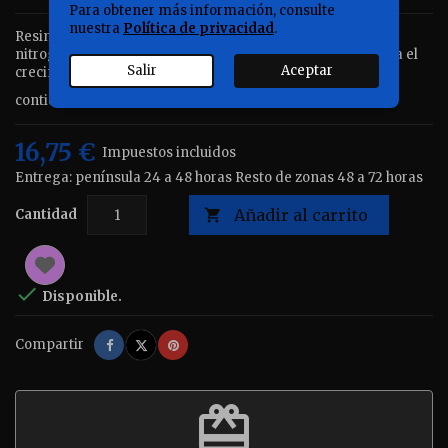
Para obtener más información, consulte
nuestra
Política de privacidad
.
Resina de intercambio iónico que elimina los elementos
nitrogenados como el amoniaco, el nitrito y el nitrato, evita el
Salir
Aceptar
crecimiento de algas indeseables.
contiene 3 x 100 ml.
16,75 €
Impuestos incluidos
Entrega: península 24 a 48 horas Resto de zonas 48 a 72 horas
Añadir al carrito
Cantidad


Disponible.
Compartir
Tuitear
Pinterest
Compartir
redeem