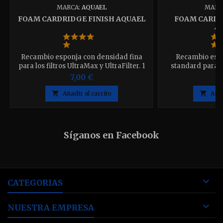
MARCA:
AQUAEL
MARC
FOAM CARDRIDGE FINISH AQUAEL
FOAM CARDR
A
Recambio esponja con densidad fina
Recambio esp
para los filtros UltraMax y UltraFilter. 1
standard para lo
pieza.
UltraFil
7,00 €
7

Añadir al carrito

Añad
Síganos en Facebook

CATEGORIAS

NUESTRA EMPRESA