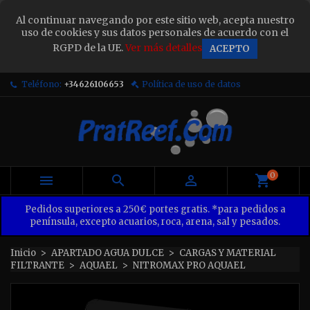
×
Al continuar navegando por este sitio web, acepta nuestro
Sign in
uso de cookies y sus datos personales de acuerdo con el
RGPD de la UE.
Ver más detalles
ACEPTO
You need to be logged in to save products in your
wish list.
Teléfono:
+34626106653
Política de uso de datos
Cancel
Sign in
0



Pedidos superiores a 250€ portes gratis. *para pedidos a
península, excepto acuarios, roca, arena, sal y pesados.
Inicio
APARTADO AGUA DULCE
CARGAS Y MATERIAL
FILTRANTE
AQUAEL
NITROMAX PRO AQUAEL