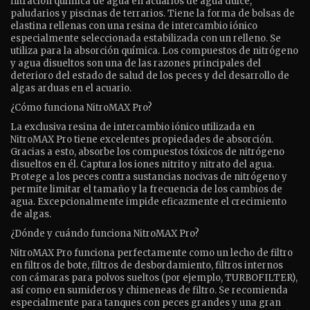
filtración química de agua en acuarios de agua dulce,
paludarios y piscinas de terrarios. Tiene la forma de bolsas de
elastina rellenas con una resina de intercambio iónico
especialmente seleccionada estabilizada con un relleno. Se
utiliza para la absorción química. Los compuestos de nitrógeno
y agua disueltos son una de las razones principales del
deterioro del estado de salud de los peces y del desarrollo de
algas arduas en el acuario.
¿Cómo funciona NitroMAX Pro?
La exclusiva resina de intercambio iónico utilizada en
NitroMAX Pro tiene excelentes propiedades de absorción.
Gracias a esto, absorbe los compuestos tóxicos de nitrógeno
disueltos en él. Captura los iones nitrito y nitrato del agua.
Protege a los peces contra sustancias nocivas de nitrógeno y
permite limitar el tamaño y la frecuencia de los cambios de
agua. Excepcionalmente impide eficazmente el crecimiento
de algas.
¿Dónde y cuándo funciona NitroMAX Pro?
NitroMAX Pro funciona perfectamente como un lecho de filtro
en filtros de bote, filtros de desbordamiento, filtros internos
con cámaras para polvos sueltos (por ejemplo, TURBOFILTER),
así como en sumideros y chimeneas de filtro. Se recomienda
especialmente para tanques con peces grandes y una gran