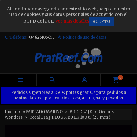
×
Al continuar navegando por este sitio web, acepta nuestro
Sign in
uso de cookies y sus datos personales de acuerdo con el
RGPD de la UE.
Ver más detalles
ACEPTO
You need to be logged in to save products in your
wish list.
Teléfono:
+34626106653
Política de uso de datos
Cancel
Sign in
0



Pedidos superiores a 250€ portes gratis. *para pedidos a
península, excepto acuarios, roca, arena, sal y pesados.
Inicio
APARTADO MARINO
BRICOLAJE
Oceans
Wonders
Coral Frag PLUGS, BULK 100 u. (23 mm.)