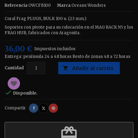
Referencia
OWCFB100
Marca
Oceans Wonders
Coral Frag PLUGS, BULK 100 u. (23 mm.)
Soportes con pivote para su colocación en el MAG RACK N5 y los
FRAG HUB, fabricados con Aragonita.
36,00 €
Impuestos incluidos
Entrega: península 24 a 48 horas Resto de zonas 48 a 72 horas
Añadir al carrito
Cantidad


Disponible.
Compartir
Tuitear
Pinterest
Compartir
redeem