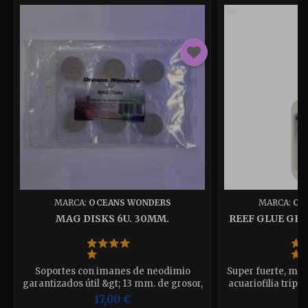
MARCA:
OCEANS WONDERS
MARCA:
OC
MAG DISKS 6U. 30MM.
REEF GLUE GE
Soportes con imanes de neodimio
Super fuerte, mas
garantizados útil &gt; 13 mm. de grosor,
acuariofilia tripl
cuelguenlos donde quiera.
tran
17,00 €
1