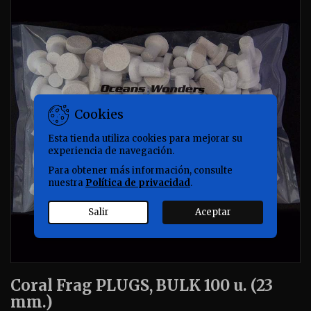
Cookies
Esta tienda utiliza cookies para mejorar su
experiencia de navegación.
Para obtener más información, consulte
nuestra
Política de privacidad
.
Salir
Aceptar
Coral Frag PLUGS, BULK 100 u. (23
mm.)