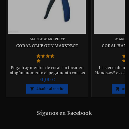
MARCA:
MAXSPECT
MARCA
CORAL GLUE GUN MAXSPECT
CORAL HAN
Pega fragmentos de coral sin tocar en
La sierra de ma
ningún momento el pegamento con las
Handsaw” es otro
manos y mantén limpia tu zona de
para el aficio
31,00 €
3
trabajo. Puedes introducirla en el
acuario para realizar el trabajo

Añadir al carrito

Añad
directamente en el tanque ya que sus
materiales son 100% anticorrosivos
Síganos en Facebook