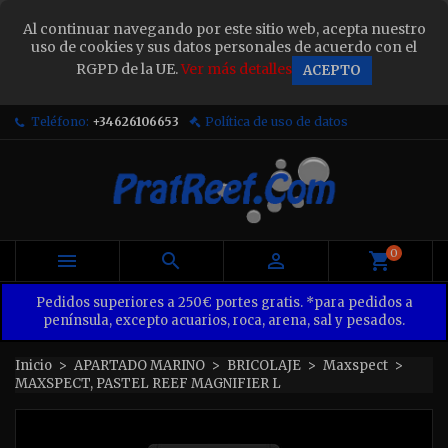
×
Al continuar navegando por este sitio web, acepta nuestro
Sign in
uso de cookies y sus datos personales de acuerdo con el
RGPD de la UE.
Ver más detalles
ACEPTO
You need to be logged in to save products in your
wish list.
Teléfono:
+34626106653
Política de uso de datos
Cancel
Sign in
0



Pedidos superiores a 250€ portes gratis. *para pedidos a
península, excepto acuarios, roca, arena, sal y pesados.
Inicio
APARTADO MARINO
BRICOLAJE
Maxspect
MAXSPECT, PASTEL REEF MAGNIFIER L