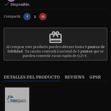

Disponible.
Compartir
Tuitear
Pinterest
Compartir
redeem
Al comprar este producto puedes obtener hasta
5
puntos de
fidelidad
. Tu carrito contendrá un total de
5
puntos
que se
pueden convertir en un cupón de
0,25 €
.
DETALLES DEL PRODUCTO
REVIEWS
GPSR