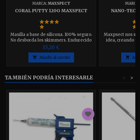
MARCA:
MAXSPECT
MARCA
CORAL PUTTY 120G MAXSPECT
NANO-TECH B
Masilla a base de silicona. 100% seguro.
Maxpsect nos sor
No desborda los skimmers. Endurecido
idea, creando u
en 3 minutos. Se puede amasar bajo el
servirá a dos pro
15,20 €
1
agua. No huele mal y no enturbia el agua
permitirá a tus es
y por otro servi

Añadir al carrito

Añad
bacterias nitrific
acopla perfecta
TAMBIÉN PODRÍA INTERESARLE
<
>