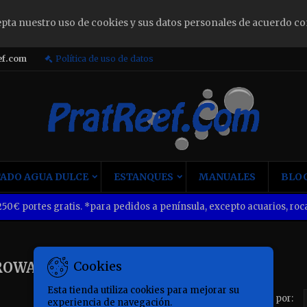
epta nuestro uso de cookies y sus datos personales de acuerdo co
ign in
ef.com
Política de uso de datos
u need to be logged in to save products in your wish list.
Cancel
Sign i
ADO AGUA DULCE
ESTANQUES
MANUALES
BLOG
50€ portes gratis. *para pedidos a península, excepto acuarios, roca
Cookies
ROWA
Esta tienda utiliza cookies para mejorar su
Ordenar por:
experiencia de navegación.