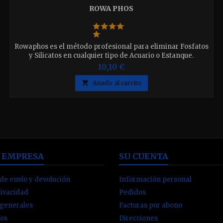
ROWA PHOS
Rowaphos es el método profesional para eliminar Fosfatos
y Silicatos en cualquier tipo de Acuario o Estanque.
RowaPhos garantiza que eliminará más fosfato que
10,10 €
cualquier otro producto del mundo Disponible en 100ml -
250ml - 500ml - 1000ml - 5000ml elija la que desee

Añadir al carrito
 EMPRESA
SU CUENTA
de envío y devolución
Información personal
rivacidad
Pedidos
 generales
Facturas por abono
os
Direcciones