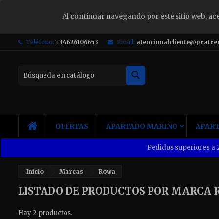
Al continuar navegando por este sitio web, ac
S
Teléfono:
+34626106653
Email:
atencionalcliente@pratre
Yo
Buscar
INICIO
OFERTAS
APARTADO MARINO
APART
Pedidos superiores a 2
Inicio
Marcas
Rowa
LISTADO DE PRODUCTOS POR MARCA 
Hay 2 productos.