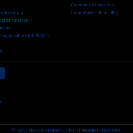
Cupones de descuento
es de compra
Comentarios de mi blog
cogida almacén
ookies
 Responsable VERI*FACTU
io
s
y
© Copyright 2026 PratReef. Todos los derechos reservados.