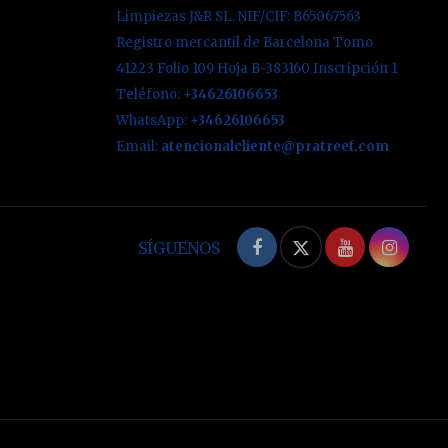
Limpiezas J&R SL. NIF/CIF: B65067563
Registro mercantil de Barcelona Tomo
41223 Folio 109 Hoja B-383160 Inscripción 1
Teléfono:
+34626106653
WhatsApp:
+34626106653
Email:
atencionalcliente@pratreef.com
Facebook
Twitter
YouTube
Inst
SÍGUENOS