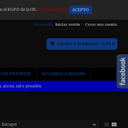
n el RGPD de la UE.
Ver más detalles
ACEPTO
×
Bienvenido,
Iniciar sesión
o
Crear una cuenta
Carrito
0
Productos -
0,00 €
n
 DE PRATREEF
ACUARIOS A MEDIDA
, arena, sal y pesados.



Escoger